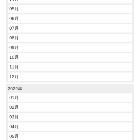
05月
06月
07月
08月
09月
10月
11月
12月
2022年
01月
02月
03月
04月
05月