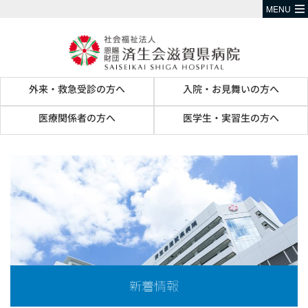
MENU
外来・救急受診の方へ
入院・お見舞いの方へ
医療関係者の方へ
医学生・実習生の方へ
新着情報