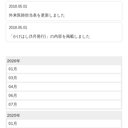
2018.05.01
外来医師担当表を更新しました
2018.05.01
「かけはし(5月発行)」の内容を掲載しました
2026年
01月
03月
04月
06月
07月
2025年
01月