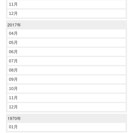
11月
12月
2017年
04月
05月
06月
07月
08月
09月
10月
11月
12月
1970年
01月