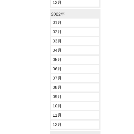
12月
2022年
01月
02月
03月
04月
05月
06月
07月
08月
09月
10月
11月
12月