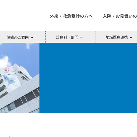
外来・救急受診の方へ
入院・お見舞いの
診療のご案内
診療科・部門
地域医療連携