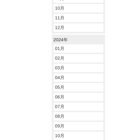
10月
11月
12月
2024年
01月
02月
03月
04月
05月
06月
07月
08月
09月
10月