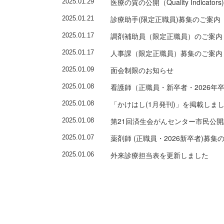
医療の質の公開（Quality Indicat
2025.01.29
診療助手(限定正職員)募集のご案内
2025.01.21
調剤補助員（限定正職員）のご案内
2025.01.17
人事課（限定正職員）募集のご案内
2025.01.17
面会制限のお知らせ
2025.01.09
看護師（正職員・新卒者・2026年
2025.01.08
「かけはし(1月発刊)」を掲載しま
2025.01.08
第21回済生会がんセンター市民公
2025.01.08
薬剤師 (正職員・2026新卒者)募集
2025.01.07
外来診療担当表を更新しました
2025.01.06