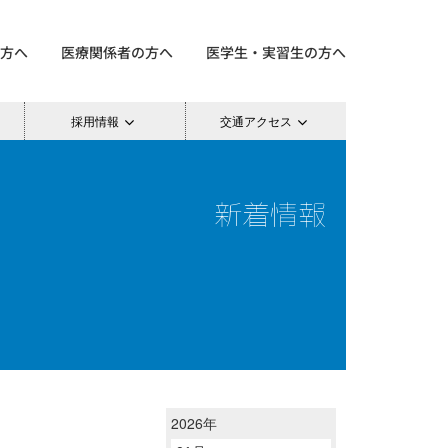
方へ
医療関係者の方へ
医学生・実習生の方へ
採用情報
交通アクセス
新着情報
2026年