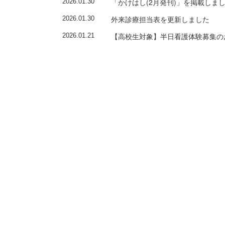
「かけはし(2月発刊)」を掲載しま
2026.01.30
外来診療担当表を更新しました
2026.01.30
【高校生対象】半日看護体験募集の
2026.01.21