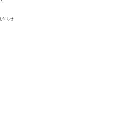
した
お知らせ