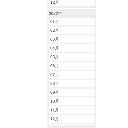
12月
2022年
01月
02月
03月
04月
05月
06月
07月
08月
09月
10月
11月
12月