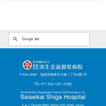
〒520-3046 滋賀県栗東市大橋二丁目4番1号
／
TEL.077-552-1221 (代表)
2-4-1 Ohashi Ritto Shiga 520-3046 Japan