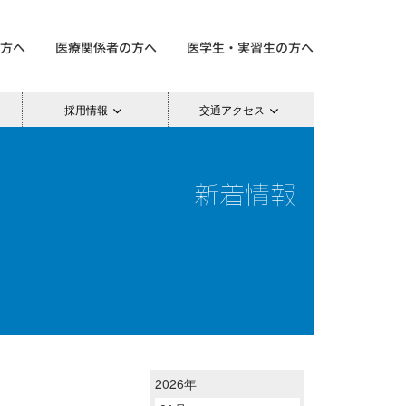
方へ
医療関係者の方へ
医学生・実習生の方へ
採用情報
交通アクセス
新着情報
2026年