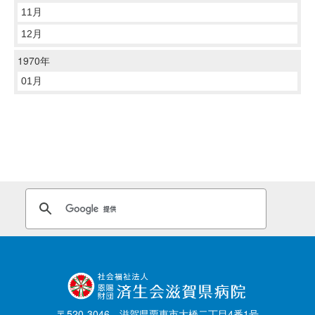
11月
12月
1970年
01月
〒520-3046 滋賀県栗東市大橋二丁目4番1号