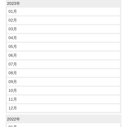
2023年
01月
02月
03月
04月
05月
06月
07月
08月
09月
10月
11月
12月
2022年
01月