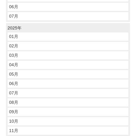
06月
07月
2025年
01月
02月
03月
04月
05月
06月
07月
08月
09月
10月
11月