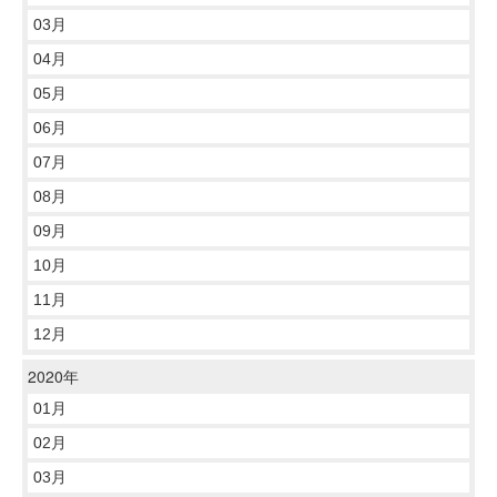
03月
04月
05月
06月
07月
08月
09月
10月
11月
12月
2020年
01月
02月
03月