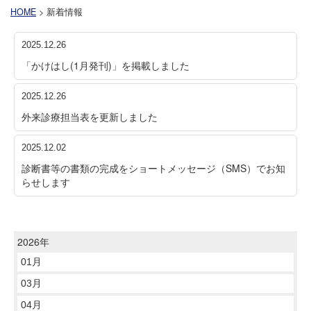
HOME
> 新着情報
2025.12.26
「かけはし(1月発刊)」を掲載しました
2025.12.26
外来診療担当表を更新しました
2025.12.02
診断書等の書類の完成をショートメッセージ（SMS）でお知
らせします
2026年
01月
03月
04月