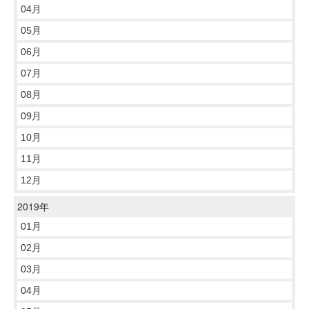
04月
05月
06月
07月
08月
09月
10月
11月
12月
2019年
01月
02月
03月
04月