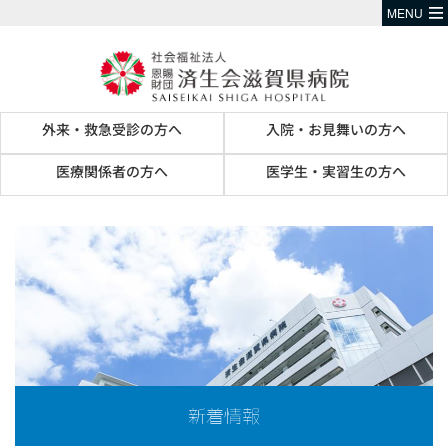
MENU
外来・救急受診の方へ
入院・お見舞いの方へ
医療関係者の方へ
医学生・実習生の方へ
新着情報