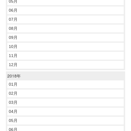
05月
06月
07月
08月
09月
10月
11月
12月
2018年
01月
02月
03月
04月
05月
06月