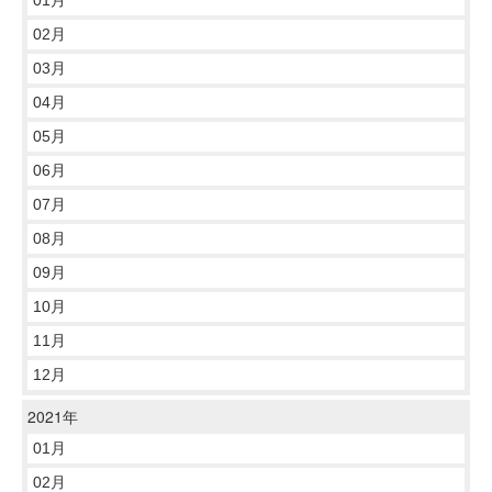
02月
03月
04月
05月
06月
07月
08月
09月
10月
11月
12月
2021年
01月
02月