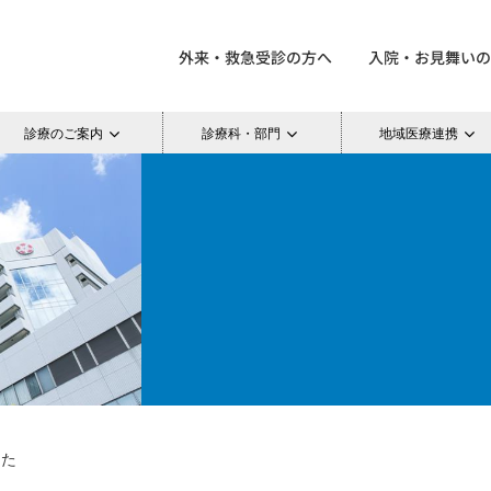
外来・救急受診の方へ
入院・お見舞いの
診療のご案内
診療科・部門
地域医療連携
した