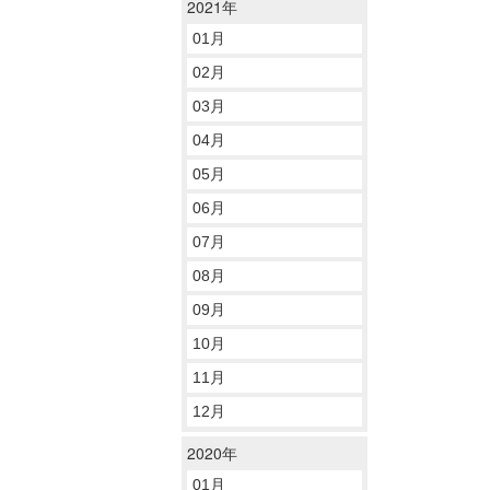
2021年
01月
02月
03月
04月
05月
06月
07月
08月
09月
10月
11月
12月
2020年
01月