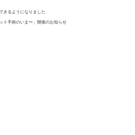
認できるようになりました
ット手術のいま〜」開催のお知らせ