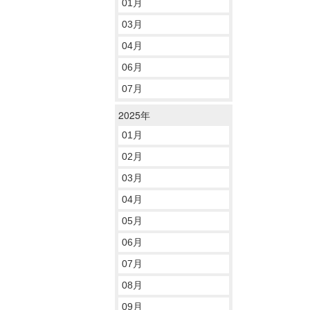
01月
03月
04月
06月
07月
2025年
01月
02月
03月
04月
05月
06月
07月
08月
09月