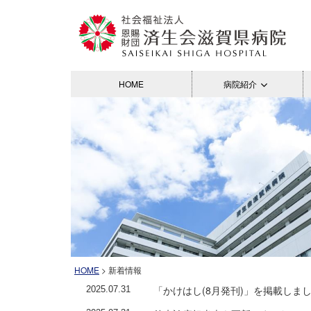
HOME
病院紹介
HOME
> 新着情報
「かけはし(8月発刊)」を掲載しま
2025.07.31