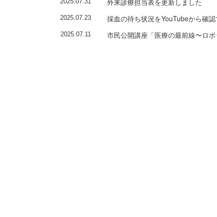
外来診療担当表を更新しました
2025.07.31
採血の待ち状況をYouTubeから確
2025.07.23
市民公開講座「医療の最前線〜ロボ
2025.07.11