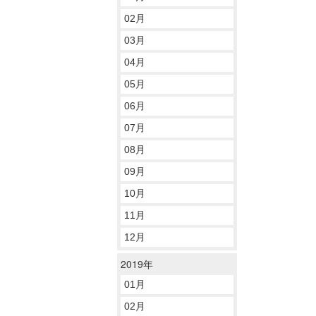
02月
03月
04月
05月
06月
07月
08月
09月
10月
11月
12月
2019年
01月
02月