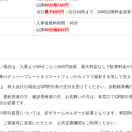
以降
60分毎100円
当日
最大800円
（当日24時まで、24時以降料金加算
入庫後無料時間：30分
以降
60分毎600円
い場合は、入庫より60分ごとに600円加算、最大料金なしで駐車料金が
車のナンバープレートをスマートフォンのカメラで撮影する等して控え
は、有人会計の場合はQR割引券の交付を受けてください。自動精算機
、透析患者の方、健診受検者の方、お見舞いの方は、各窓口でQR割引
出が必要です。
の割引処置については、必ずネームホルダーが必要となります。来院時
、ご家族等に送迎いただくか、公共交通機関をご利用ください。