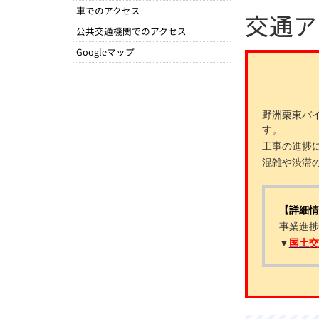
車でのアクセス
交通ア
公共交通機関でのアクセス
Googleマップ
野洲栗東バ
す。
工事の進捗
混雑や渋滞
【詳細情
事業進捗
▼
国土交