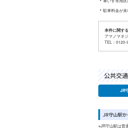
車いす専用区
駐車料金が未
本件に関す
アマノマネ
TEL：0120
公共交通
JR
JR守山駅
※JR守山駅は