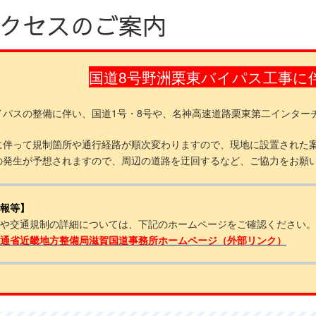
クセスのご案内
国道8号野洲栗東バイパス工事に
イパスの整備に伴い、国道1号・8号や、名神高速道路栗東第二インター
に伴って規制箇所や通行経路が順次変わりますので、現地に設置された
の発生が予想されますので、周辺の道路を迂回するなど、ご協力をお願
報等】
や交通規制の詳細については、下記のホームページをご確認ください。
通省近畿地方整備局滋賀国道事務所ホームページ（外部リンク）