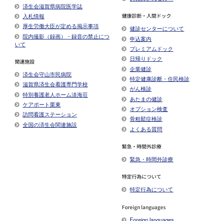
済生会滋賀県病院医学誌
入札情報
健康診断・人間ドック
厚生労働大臣が定める掲示事項​
健診センターについて
院内撮影（録画）・録音の禁止につ
申込案内
いて
プレミアムドック
日帰りドック
関連施設
企業健診
済生会守山市民病院
特定健康診断・住民検診
滋賀県済生会看護専門学校
がん検診
特別養護老人ホーム淡海荘
あたまの健診
ケアポート栗東
オプション検査
訪問看護ステーション
骨粗鬆症検診
全国の済生会関連施設
よくある質問
緊急・時間外診療
緊急・時間外診療
特定行為について
特定行為について
Foreign languages
Foreign languages