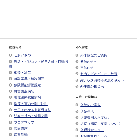
病院紹介
外来診療
ごあいさつ
外来診療のご案内
理念・ビジョン・経営方針・行動指
初診の方へ
針
再診の方
概要・沿革
セカンドオピニオン外来
施設基準・施設認定
紹介状をお持ちの患者さんへ
病院機能評価認定
外来医師担当表
災害拠点病院
入院・お見舞い
地域医療支援病院
医療の質の公開（QI）
入院のご案内
一目でわかる滋賀県病院
入院生活
法令に基づく情報公開
入院費用のお支払い
フロアマップ
退院（転院）支援について
市民講座
入退院センター
広報活動
お見舞される方へ