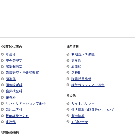
各部門のご案内
採用情報
看護部
初期臨床研修医
安全管理室
専攻医
感染制御室
看護師
臨床研究・治験管理室
各種助手
薬剤部
職員採用情報
画像診断科
病院ボランティア募集
臨床検査科
その他
栄養科
リハビリテーション技術科
サイトポリシー
臨床工学科
個人情報の取り扱いについて
視能訓練技術科
新着情報
事務部
お問い合せ
地域医療連携