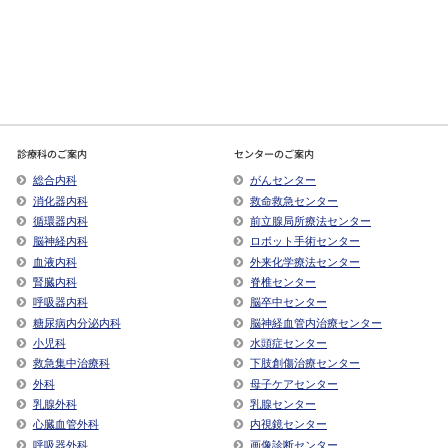
診療科のご案内
センターのご案内
総合内科
がんセンター
消化器内科
救命救急センター
循環器内科
前立腺局所療法センター
脳神経内科
ロボット手術センター
血液内科
外来化学療法センター
腎臓内科
脊椎センター
呼吸器内科
脳卒中センター
糖尿病内分泌内科
脳神経血管内治療センター
小児科
水頭症センター
救急集中治療科
下肢創傷治療センター
外科
母子ケアセンター
乳腺外科
乳腺センター
心臓血管外科
内視鏡センター
呼吸器外科
画像診断センター