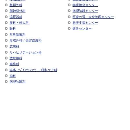
整形外科
臨床検査センター
脳神経外科
病理診断センター
泌尿器科
医療の質・安全管理センター
産科・婦人科
患者支援センター
眼科
健診センター
耳鼻咽喉科
形成外科／美容皮膚科
皮膚科
リハビリテーション科
放射線科
麻酔科
疼痛（ﾍﾟｲﾝｸﾘﾆｯｸ）・緩和ケア科
歯科
病理診断科