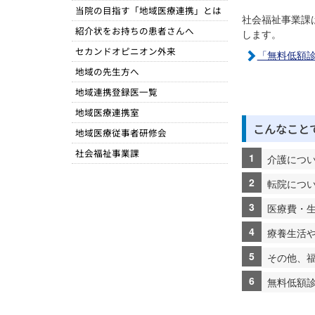
当院の目指す「地域医療連携」とは
社会福祉事業課
紹介状をお持ちの患者さんへ
します。
セカンドオピニオン外来
「無料低額
地域の先生方へ
地域連携登録医一覧
地域医療連携室
こんなこと
地域医療従事者研修会
社会福祉事業課
介護につ
転院につ
医療費・
療養生活
その他、
無料低額