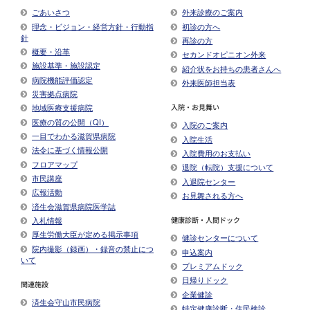
ごあいさつ
外来診療のご案内
理念・ビジョン・経営方針・行動指
初診の方へ
針
再診の方
概要・沿革
セカンドオピニオン外来
施設基準・施設認定
紹介状をお持ちの患者さんへ
病院機能評価認定
外来医師担当表
災害拠点病院
入院・お見舞い
地域医療支援病院
医療の質の公開（QI）
入院のご案内
一目でわかる滋賀県病院
入院生活
法令に基づく情報公開
入院費用のお支払い
フロアマップ
退院（転院）支援について
市民講座
入退院センター
広報活動
お見舞される方へ
済生会滋賀県病院医学誌
入札情報
健康診断・人間ドック
厚生労働大臣が定める掲示事項​
健診センターについて
院内撮影（録画）・録音の禁止につ
申込案内
いて
プレミアムドック
日帰りドック
関連施設
企業健診
済生会守山市民病院
特定健康診断・住民検診