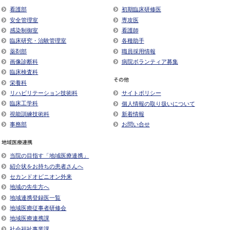
看護部
初期臨床研修医
安全管理室
専攻医
感染制御室
看護師
臨床研究・治験管理室
各種助手
薬剤部
職員採用情報
画像診断科
病院ボランティア募集
臨床検査科
その他
栄養科
リハビリテーション技術科
サイトポリシー
臨床工学科
個人情報の取り扱いについて
視能訓練技術科
新着情報
事務部
お問い合せ
地域医療連携
当院の目指す「地域医療連携」
紹介状をお持ちの患者さんへ
セカンドオピニオン外来
地域の先生方へ
地域連携登録医一覧
地域医療従事者研修会
地域医療連携課
社会福祉事業課