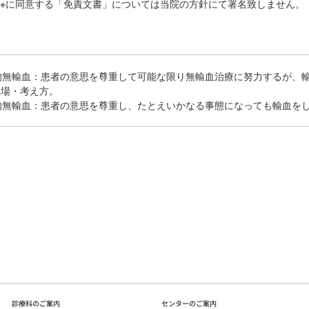
※に同意する「免責文書」については当院の方針にて署名致しません。
的無輸血：患者の意思を尊重して可能な限り無輸血治療に努力するが、
立場・考え方。
的無輸血：患者の意思を尊重し、たとえいかなる事態になっても輸血を
診療科のご案内
センターのご案内