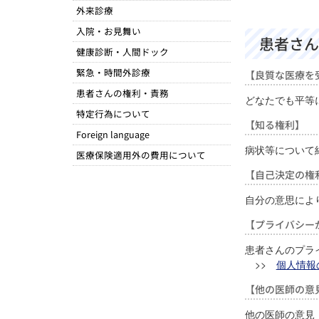
外来診療
入院・お見舞い
患者さん
健康診断・人間ドック
緊急・時間外診療
【良質な医療を
患者さんの権利・責務
どなたでも平等
特定行為について
【知る権利】
Foreign language
病状等について
医療保険適用外の費用について
【自己決定の権
自分の意思によ
【プライバシー
患者さんのプラ
>>
個人情報
【他の医師の意
他の医師の意見