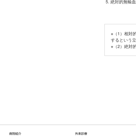
絶対的無輸血
※（1）相対
するという
※（2）絶対
病院紹介
外来診療