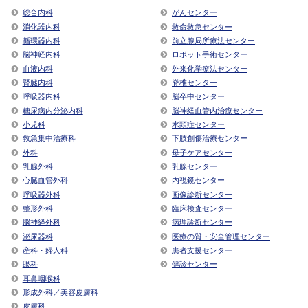
総合内科
がんセンター
消化器内科
救命救急センター
循環器内科
前立腺局所療法センター
脳神経内科
ロボット手術センター
血液内科
外来化学療法センター
腎臓内科
脊椎センター
呼吸器内科
脳卒中センター
糖尿病内分泌内科
脳神経血管内治療センター
小児科
水頭症センター
救急集中治療科
下肢創傷治療センター
外科
母子ケアセンター
乳腺外科
乳腺センター
心臓血管外科
内視鏡センター
呼吸器外科
画像診断センター
整形外科
臨床検査センター
脳神経外科
病理診断センター
泌尿器科
医療の質・安全管理センター
産科・婦人科
患者支援センター
眼科
健診センター
耳鼻咽喉科
形成外科／美容皮膚科
皮膚科