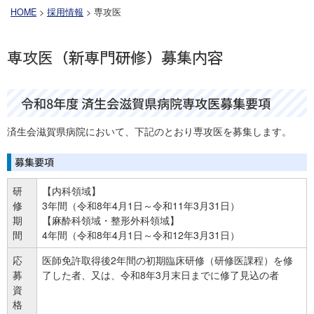
HOME
>
採用情報
> 専攻医
専攻医
（新専門研修）
募集内容
令和8年度 済生会滋賀県病院専攻医募集要項
済生会滋賀県病院において、下記のとおり専攻医を募集します。
募集要項
研
【内科領域】
修
3年間（令和8年4月1日～令和11年3月31日）
期
【麻酔科領域・整形外科領域】
間
4年間（令和8年4月1日～令和12年3月31日）
応
医師免許取得後2年間の初期臨床研修（研修医課程）を修
募
了した者、又は、令和8年3月末日までに修了見込の者
資
格