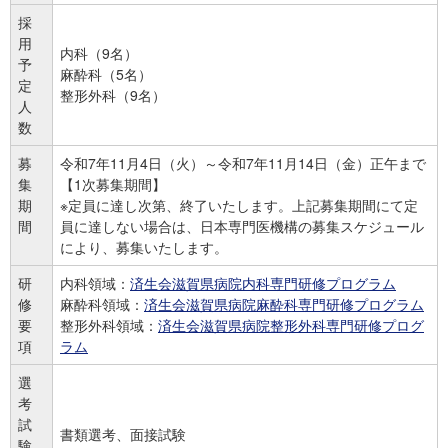
採
用
内科（9名）
予
麻酔科（5名）
定
整形外科（9名）
人
数
募
令和7年11月4日（火）～令和7年11月14日（金）正午まで
集
【1次募集期間】
期
※定員に達し次第、終了いたします。上記募集期間にて定
間
員に達しない場合は、日本専門医機構の募集スケジュール
により、募集いたします。
研
内科領域：
済生会滋賀県病院内科専門研修プログラム
修
麻酔科領域：
済生会滋賀県病院麻酔科専門研修プログラム
要
整形外科領域：
済生会滋賀県病院整形外科専門研修プログ
項
ラム
選
考
試
書類選考、面接試験
験