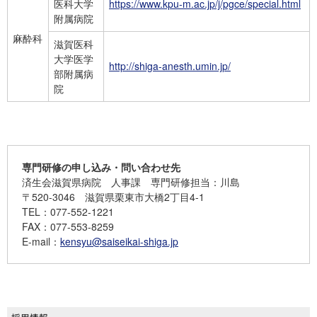
医科大学
https://www.kpu-m.ac.jp/j/pgce/special.html
附属病院
麻酔科
滋賀医科
大学医学
http://shiga-anesth.umin.jp/
部附属病
院
専門研修の申し込み・問い合わせ先
済生会滋賀県病院 人事課 専門研修担当：川島
〒520-3046 滋賀県栗東市大橋2丁目4-1
TEL：077-552-1221
FAX：077-553-8259
E-mail：
kensyu@saiseikai-shiga.jp