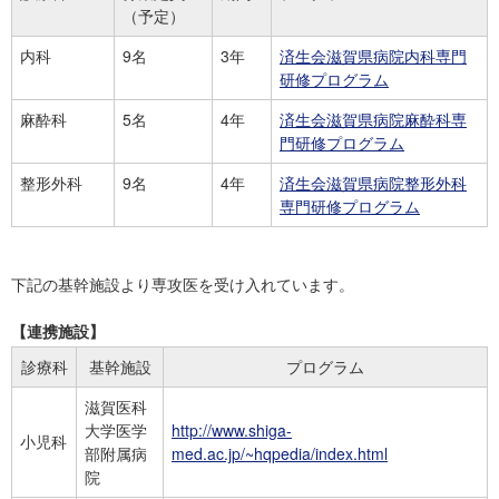
（予定）
内科
9名
3年
済生会滋賀県病院内科専門
研修プログラム
麻酔科
5名
4年
済生会滋賀県病院麻酔科専
門研修プログラム
整形外科
9名
4年
済生会滋賀県病院整形外科
専門研修プログラム
下記の基幹施設より専攻医を受け入れています。
【連携施設】
診療科
基幹施設
プログラム
滋賀医科
大学医学
http://www.shiga-
小児科
部附属病
med.ac.jp/~hqpedia/index.html
院