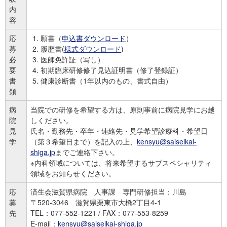
内
容
応
願書（
申込書ダウンロード
）
募
履歴書(
様式ダウンロード
)
必
医師免許証（写し）
要
初期臨床研修修了見込証明書（修了登録証）
書
健康診断書（1年以内のもの、書式自由）
類
病
当院での研修を希望する方は、原則事前に病院見学にお越
院
しください。
見
氏名・勤務先・卒年・連絡先・見学希望診療科・希望日
学
（第３希望日まで）を記入の上、
kensyu@saiseikai-
shiga.jp
までご連絡下さい。
※内科領域については、将来希望するサブスペシャリティ
領域をお知らせください。
応
済生会滋賀県病院 人事課 専門研修担当：川島
募
〒520-3046 滋賀県栗東市大橋2丁目4-1
先
TEL：077-552-1221 / FAX：077-553-8259
E-mail：
kensyu@saiseikai-shiga.jp