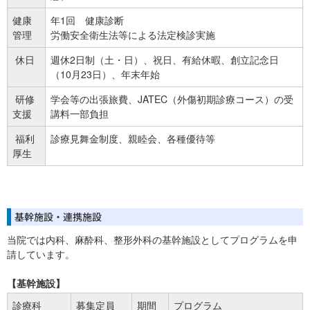
健康
年1回 健康診断
管理
労働安全衛生法等による法定検診実施
休日
週休2日制（土・日）、祝日、有給休暇、創立記念日
（10月23日）、年末年始
研修
学会等の出張旅費、JATEC（外傷初期診療コース）の受
支援
講料一部負担
福利
診療見舞金制度、親睦会、各種優待等
厚生
基幹施設・連携施設
当院では内科、麻酔科、整形外科の基幹施設としてプログラムを申
請しています。
【基幹施設】
診療科
募集定員
期間
プログラム