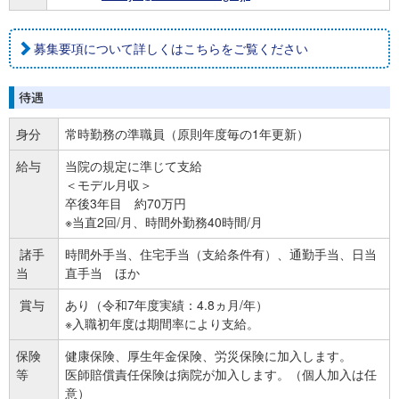
募集要項について詳しくはこちらをご覧ください
待遇
身分
常時勤務の準職員（原則年度毎の1年更新）
給与
当院の規定に準じて支給
＜モデル月収＞
卒後3年目 約70万円
※当直2回/月、時間外勤務40時間/月
諸手
時間外手当、住宅手当（支給条件有）、通勤手当、日当
当
直手当 ほか
賞与
あり（令和7年度実績：4.8ヵ月/年）
※入職初年度は期間率により支給。
保険
健康保険、厚生年金保険、労災保険に加入します。
等
医師賠償責任保険は病院が加入します。（個人加入は任
意）