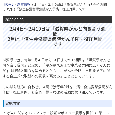
HOME
>
新着情報
> 2月4日～2月10日は「滋賀県がんと向き合う週間」
／2月は「済生会滋賀県病院がん予防・征圧月間」です
2025.02.03
2月4日～2月10日は「滋賀県がんと向き合う週
間」
2月は「済生会滋賀県病院がん予防・征圧月間」
です
滋賀県では、毎年2 月4 日から10 日までの1 週間を「滋賀県がんと
向き合う週間」と定め、「県が県民および事業者の間に広くがんに
関する理解と関心を深めるとともに、がんの予防、早期発見等に関
する自主的な取組への意欲を高める」こととしています。
この取り組みに合わせ、当院では毎年2月を「済生会滋賀県病院がん
予防・征圧月間」と定め、様々な啓発活動に取り組んでいます。
実施内容
がんに関するパンフレット設置やポスター展示を開催（1階エン