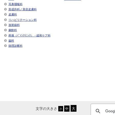
耳鼻咽喉科
形成外科／美容皮膚科
皮膚科
リハビリテーション科
放射線科
麻酔科
疼痛（ﾍﾟｲﾝｸﾘﾆｯｸ）・緩和ケア科
歯科
病理診断科
文字の大きさ