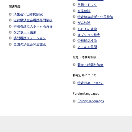
日帰りドック
関連施設
企業健診
済生会守山市民病院
特定健康診断・住民検診
滋賀県済生会看護専門学校
がん検診
特別養護老人ホーム淡海荘
あたまの健診
ケアポート栗東
オプション検査
訪問看護ステーション
骨粗鬆症検診
全国の済生会関連施設
よくある質問
緊急・時間外診療
緊急・時間外診療
特定行為について
特定行為について
Foreign languages
Foreign languages