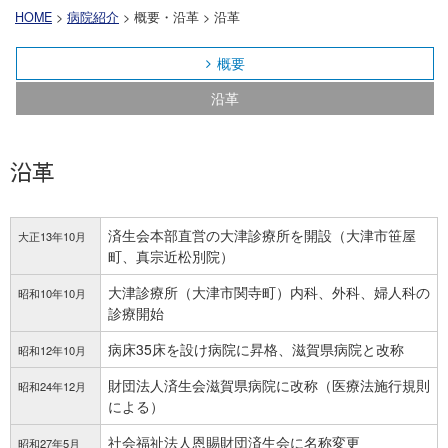
HOME
>
病院紹介
> 概要・沿革 > 沿革
概要
沿革
沿革
済生会本部直営の大津診療所を開設（大津市笹屋
大正13年10月
町、真宗近松別院）
大津診療所（大津市関寺町）内科、外科、婦人科の
昭和10年10月
診療開始
病床35床を設け病院に昇格、滋賀県病院と改称
昭和12年10月
財団法人済生会滋賀県病院に改称（医療法施行規則
昭和24年12月
による）
社会福祉法人恩賜財団済生会に名称変更
昭和27年5月