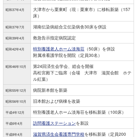
大津市から栗東町（現：栗東市）に移転新築（157
昭和37年4月
床）
湖南伝染病組合立伝染病舎30床を併設
昭和37年7月
救急告示指定病院認定
昭和39年4月
特別養護老人ホーム淡海荘
（50床）を併設
昭和42年4月
附属准看護学院を開院（定員30名）
第24回済生会学会、総会を開催
昭和46年10月
高松宮殿下ご臨席（会場 大津市 滋賀会館 ホテ
ル紅葉）
病院新本館を新築
昭和55年12月
旧本館および病棟を改築
昭和56年10月
特別養護老人ホーム淡海荘を移転新築（100床）
平成4年12月
訪問看護ステーション
を新設
平成6年4月
滋賀県済生会看護専門学校
を移転新築（定員200
平成8年4月