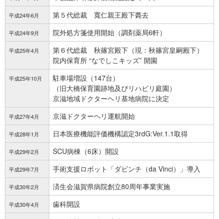
第５代総裁 寬仁親王殿下薨去
平成24年6月
院外処方箋使用開始（調剤薬局6軒）
平成24年9月
第６代総裁 秋篠宮殿下（現：秋篠宮皇嗣殿下）
平成25年4月
院内保育所 “なでしこキッズ” 開園
駐車場増設（147台）
平成25年10月
（旧大橋保育園跡地及びリハビリ庭園）
京滋地域ドクターヘリ基地病院に決定
京滋ドクターヘリ運航開始
平成27年4月
日本医療機能評価機構
認定
3rdG:Ver.1.1取得
平成28年1月
SCU病棟（6床）開設
平成29年2月
手術支援ロボット「ダビンチ（da Vinci）」導入
平成29年7月
済生会滋賀県病院創立80周年事業実施
平成30年2月
歯科開設
平成30年4月