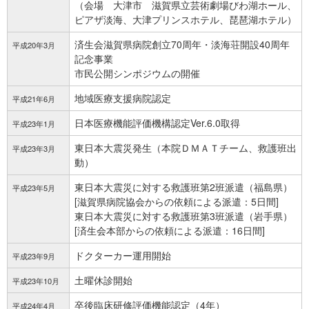
（会場 大津市 滋賀県立芸術劇場びわ湖ホール、
ピアザ淡海、大津プリンスホテル、琵琶湖ホテル）
済生会滋賀県病院創立70周年・淡海荘開設40周年
平成20年3月
記念事業
市民公開シンポジウムの開催
地域医療支援病院認定
平成21年6月
日本医療機能評価機構
認定
Ver.6.0取得
平成23年1月
東日本大震災発生（本院ＤＭＡＴチーム、救護班出
平成23年3月
動）
東日本大震災に対する救護班第2班派遣（福島県）
平成23年5月
[滋賀県病院協会からの依頼による派遣：5日間]
東日本大震災に対する救護班第3班派遣（岩手県）
[済生会本部からの依頼による派遣：16日間]
ドクターカー運用開始
平成23年9月
土曜休診開始
平成23年10月
卒後臨床研修評価機能認定（4年）
平成24年4月