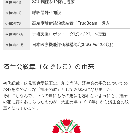
SCU病棟を12床に増床
令和3年1月
呼吸器外科開設
令和3年7月
高精度放射線治療装置「TrueBeam」導入
令和3年7月
手術支援ロボット「ダビンチXi」へ更新
令和3年12月
日本医療機能評価機構
認定
3rdG:Ver.2.0取得
令和3年12月
済生会紋章（なでしこ）の由来
初代総裁・伏見宮貞愛親王は、創立当時、済生会の事業についての
お心を次のような「撫子の歌」としてお詠みになりました。
それにちなんで、いつの世にもその趣旨を忘れないようにと、撫子
の花に露をあしらったものが、大正元年（1912年）から済生会の紋
章となっています。