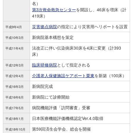
名）
第3次救命救急センター
を開設し、46床を増床（計
419床）
災害拠点病院
の指定により災害用ヘリポートを設置
平成9年4月
新病院基本構想を策定
平成10年3月
法改正に伴い伝染病床30床を4床に変更（計393
平成11年4月
床）
臨床研修病院
として指定される
平成12年3月
介護老人保健施設ケアポート栗東
を新築（100床）
平成12年4月
新病院完成
平成16年3月
新病院にて診療開始
平成16年6月
病院機能評価「訪問審査」受審
平成17年5月
日本医療機能評価機構
認定
Ver.4.0取得
平成18年1月
第59回済生会学会、総会を開催
平成18年10月