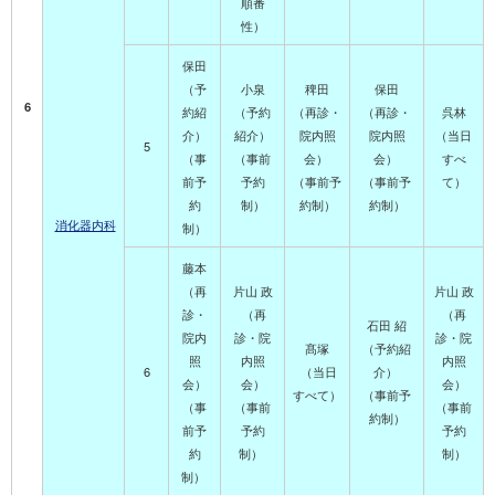
順番
性）
保田
（予
小泉
稗田
保田
6
約紹
（予約
（再診・
（再診・
呉林
介）
紹介）
院内照
院内照
（当日
5
（事
（事前
会）
会）
すべ
前予
予約
（事前予
（事前予
て）
約
制）
約制）
約制）
消化器内科
制）
藤本
（再
片山 政
片山 政
診・
（再
（再
石田 紹
院内
診・院
診・院
髙塚
（予約紹
照
内照
内照
6
（当日
介
）
会）
会）
会）
すべて）
（事前予
（事
（事前
（事前
約制）
前予
予約
予約
約
制）
制）
制）