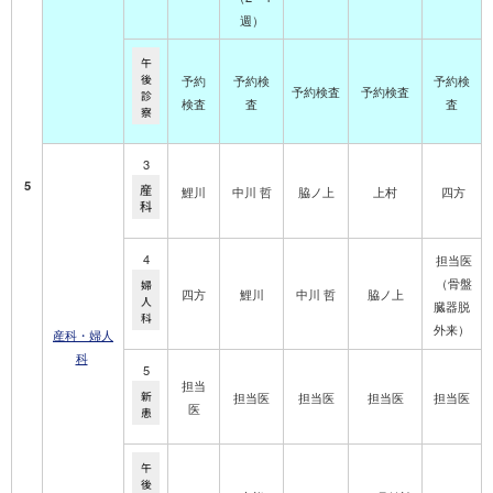
週）
午
後
予約
予約検
予約検
予約検査
予約検査
診
検査
査
査
察
3
5
産
鯉川
中川 哲
脇ノ上
上村
四方
科
4
担当医
（
骨盤
婦
四方
鯉川
中川 哲
脇ノ上
人
臓器脱
科
外来）
産科・婦人
科
5
担当
新
担当医
担当医
担当医
担当医
医
患
午
後