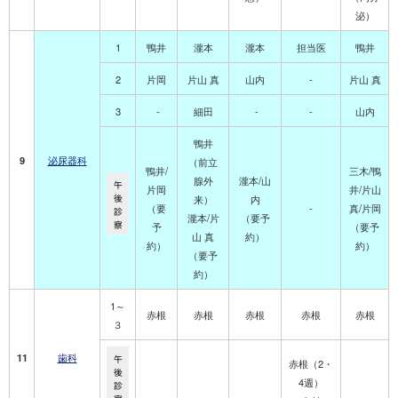
泌）
1
鴨井
瀧本
瀧本
担当医
鴨井
2
片岡
片山 真
山内
-
片山 真
3
-
細田
-
-
山内
鴨井
9
泌尿器科
（前立
鴨井/
三木
/
鴨
腺外
瀧本
/山
午
片岡
井
/片山
後
来）
内
（要
-
真/片岡
診
瀧本
/片
（要予
察
予
（要予
山 真
約）
約）
約）
（要予
約）
1～
赤根
赤根
赤根
赤根
赤根
３
11
歯科
午
赤根（2・
後
4週）
診