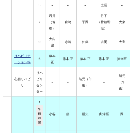
5
−
−
−
土居
−
岩井
竹下
7
（脊
森崎
平岡
（骨粗鬆
大東
椎）
症）
大内
9
寺嶋
佐藤
吉岡
大宝
譲
リハビリテ
藤本
6
藤本 正
藤本 正
藤本 正
担当医
ーション科
正
リハ
階元
心臓リハビ
ビリ
階元
（午
−
−
−
（午
リ
セン
後）
後）
ター
1
午
前
小谷
藤
横矢
卯津羅
岡
診
察