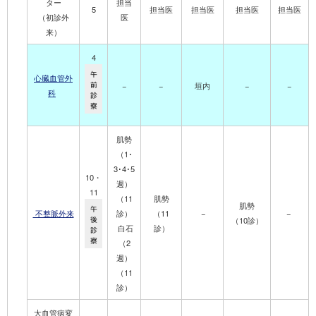
ター
担当
5
担当医
担当医
担当医
担当医
（初診外
医
来）
4
午
心臓血管外
前
−
−
垣内
−
−
科
診
察
肌勢
（1･
3･4･5
10・
週）
11
（11
肌勢
肌勢
午
不整脈外来
診）
（11
−
−
後
（10診）
白石
診）
診
察
（2
週）
（11
診）
大血管病変