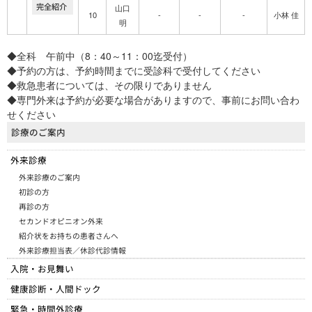
完全紹介
山口
10
-
-
-
小林 佳
明
◆全科 午前中（8：40～11：00迄受付）
◆予約の方は、予約時間までに受診科で受付してください
◆救急患者については、その限りでありません
◆専門外来は予約が必要な場合がありますので、事前にお問い合わ
せください
診療のご案内
外来診療
外来診療のご案内
初診の方
再診の方
セカンドオピニオン外来
紹介状をお持ちの患者さんへ
外来診療担当表／休診代診情報
入院・お見舞い
健康診断・人間ドック
緊急・時間外診療