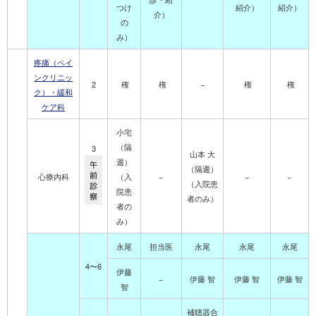
つけ
紹介）
紹介）
介）
の
み）
疼痛（ペイ
ンクリニッ
2
権
権
−
権
権
ク）・緩和
ケア科
小宅
（隔
3
山本 大
週）
午
（隔週）
前
心療内科
（入
−
−
−
（入院患
診
院患
察
者のみ）
者の
み）
永尾
担当医
永尾
永尾
永尾
4〜6
伊藤
−
伊藤 智
伊藤 智
伊藤 智
智
補聴器合