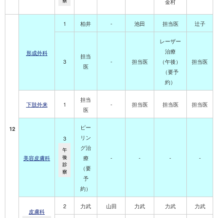
察
金村
1
柏井
-
池田
担当医
辻子
レーザー
治療
形成外科
担当
3
-
担当医
（午後）
担当医
医
（要予
約）
担当
下肢外来
1
-
担当医
担当医
担当医
医
ピー
12
リン
3
グ治
午
美容皮膚科
後
療
-
-
-
-
診
（要
察
予
約）
2
力武
山田
力武
力武
力武
皮膚科