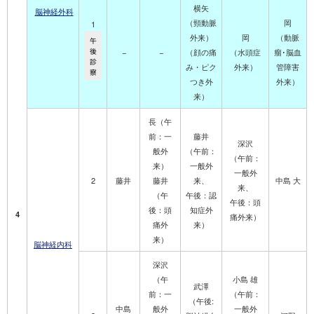
横矢
脳神経外科
（頸動脈
岡
1
外来）
岡
（動脈
午
後
−
−
（顔の痛
（水頭症
瘤･脳血
診
み・ピク
外来）
管障害
察
つき外
外来）
来）
長（午
前：一
藤井
深沢
般外
（午前：
（午前：
来）
一般外
一般外
2
藤井
藤井
来、
中島 大
来、
（午
午後：認
午後：頭
後：頭
知症外
4
痛外来）
痛外
来）
来）
脳神経内科
深沢
（午
小島 雄
武澤
前：一
（午前：
（午後:
中島
般外
一般外