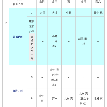
倉田
倉田
南
倉田
階元
精査外来
7
大澤
大澤
小野
−
田中 桃
腹膜
7
透析
外来
小野
腎臓内科
透
大澤
/田中
析
−
（隔
−
−
桃
セ
週）
ン
タ
ー
内
北村 憲
（化学
−
3
−
−
−
療法外
来）
血液内科
北村
憲
北村
8
芦本
北村
憲
（完全予
北村 憲
憲
約制）