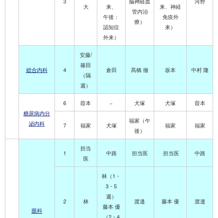
3
脳神経血
河野
大
来、
来、神経
管内治
午後：
免疫外
療）
認知症
来）
外来）
安藤/
篠田
総合内科
4
倉田
髙橋 徹
坂本
中村 隆
（隔
週）
6
葭本
−
犬塚
犬塚
葭本
糖尿病内分
福家（午
泌内科
7
福家
犬塚
福家
福家
後）
担当
1
中路
担当医
担当医
中路
医
林（1・
3・5
週）
2
林
渡邉
藤本 優
渡邉
藤本 優
眼科
（2・4