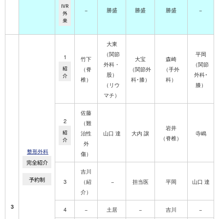
IVR
−
勝盛
勝盛
勝盛
−
外
来
大東
（関節
平岡
1
竹下
大宝
森崎
外科・
（関節
紹
（脊
（関節外
（手外
股）
外科･
介
椎）
科･膝）
科）
（リウ
膝）
マチ）
佐藤
2
（難
岩井
紹
治性
山口 達
大内 譲
寺嶋
（脊椎）
介
外
整形外科
傷）
完全紹介
吉川
予約制
3
（紹
−
担当医
平岡
山口 達
介）
3
4
−
土居
−
吉川
−