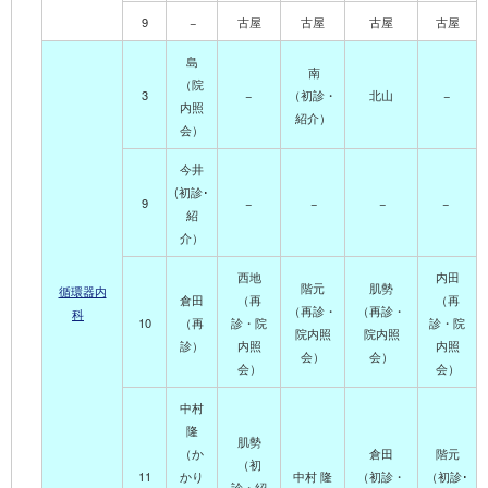
9
−
古屋
古屋
古屋
古屋
島
南
（院
3
−
（初診・
北山
−
内照
紹介）
会）
今井
(
初診･
9
−
−
−
−
紹
介
）
西地
内田
階元
肌勢
循環器内
倉田
（再
（再
（再診・
（再診・
科
10
（再
診・院
診・院
院内照
院内照
診）
内照
内照
会）
会）
会）
会）
中村
隆
肌勢
（か
倉田
階元
（初
11
かり
中村
隆
（初診・
（初診･
診・紹