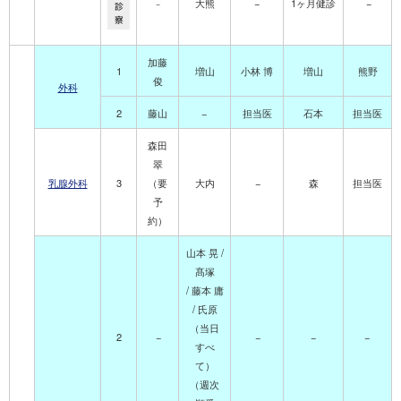
大熊
−
1ヶ月健診
−
−
診
察
加藤
1
増山
小林 博
増山
熊野
俊
外科
2
藤山
−
担当医
石本
担当医
森田
翠
乳腺外科
3
（要
大内
−
森
担当医
予
約）
山本 晃 /
髙塚
/ 藤本 庸
/ 氏原
（当日
2
−
−
−
−
すべ
て）
（週次