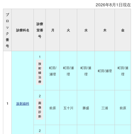
2026年8月1日現在
ブ
ロ
診療
ッ
診療科名
室
番
月
火
水
木
金
ク
号
番
号
1
放
町田/
町田/瀬
町田/瀬
町田/瀬
射
町田/瀬理
線
瀬理
理
理
理
治
療
2
1
放射線科
画
像
前原
五十川
勝盛
三浦
前原
診
断
2