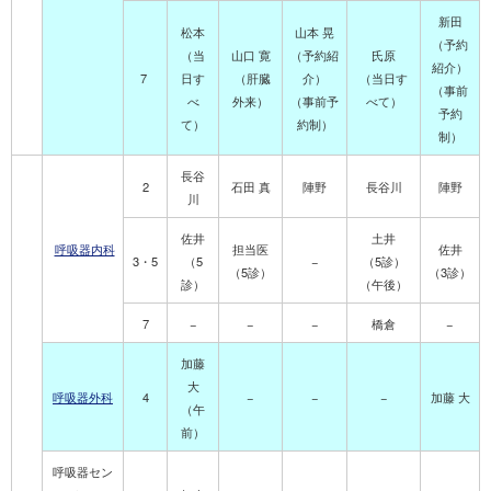
新田
松本
山本 晃
（予約
（当
山口 寛
（予約紹
氏原
紹介）
7
日す
（肝臓
介）
（当日す
（事前
べ
外来）
（事前予
べて）
予約
て）
約制）
制）
長谷
2
石田 真
陣野
長谷川
陣野
川
佐井
土井
呼吸器内科
担当医
佐井
3・5
（5
−
（5診）
（5診）
（3診）
診）
（午後）
7
−
−
−
橋倉
−
加藤
大
呼吸器外科
4
−
−
−
加藤 大
（午
前）
呼吸器セン