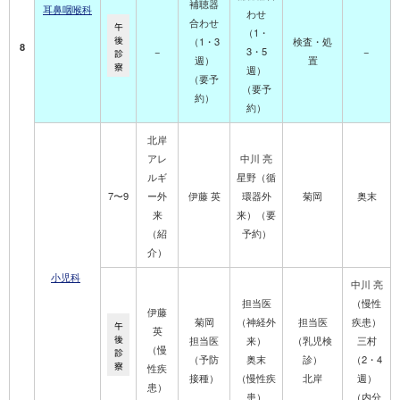
補聴器
耳鼻咽喉科
わせ
合わせ
午
（1・
後
（1・3
検査・処
8
−
3・5
−
診
週）
置
察
週）
（要予
（要予
約）
約）
北岸
アレ
中川 亮
ルギ
星野（循
7〜9
ー外
伊藤 英
環器外
菊岡
奥末
来
来）
（要
（紹
予約）
介）
小児科
中川 亮
担当医
（慢性
伊藤
菊岡
（神経外
担当医
疾患）
午
英
後
担当医
来）
（乳児検
三村
（慢
診
（予防
奥末
診）
（
2・4
察
性疾
接種）
（慢性疾
北岸
週）
患）
患）
（内分