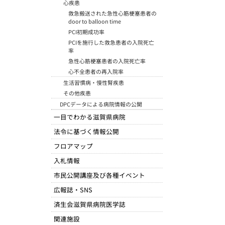
心疾患
救急搬送された急性心筋梗塞患者の
door to balloon time
PCI初期成功率
PCIを施行した救急患者の入院死亡
率
急性心筋梗塞患者の入院死亡率
心不全患者の再入院率
生活習慣病・慢性腎疾患
その他疾患
DPCデータによる病院情報の公開
一目でわかる滋賀県病院
法令に基づく情報公開
フロアマップ
入札情報
市民公開講座及び各種イベント
広報誌・SNS
済生会滋賀県病院医学誌
関連施設