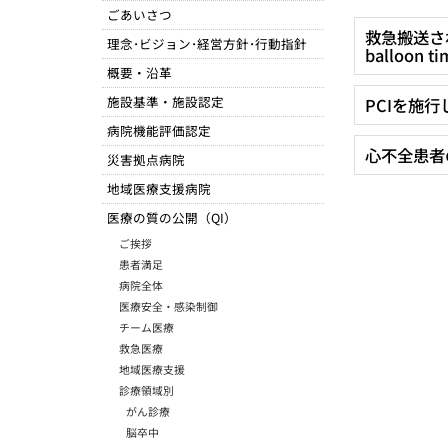
ごあいさつ
救急搬送され
理念･ビジョン･経営方針･行動指針
balloon ti
概要・沿革
施設基準・施設認定
PCIを施
病院機能評価認定
心不全患者
災害拠点病院
地域医療支援病院
医療の質の公開（QI）
ご挨拶
患者満足
病院全体
医療安全・感染制御
チーム医療
救急医療
地域医療支援
診療領域別
がん診療
脳卒中