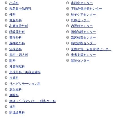
小児科
水頭症センター
救急集中治療科
下肢創傷治療センター
外科
母子ケアセンター
乳腺外科
乳腺センター
心臓血管外科
内視鏡センター
呼吸器外科
画像診断センター
整形外科
臨床検査センター
脳神経外科
病理診断センター
泌尿器科
医療の質・安全管理センター
産科・婦人科
患者支援センター
眼科
健診センター
耳鼻咽喉科
形成外科／美容皮膚科
皮膚科
リハビリテーション科
放射線科
麻酔科
疼痛（ﾍﾟｲﾝｸﾘﾆｯｸ）・緩和ケア科
歯科
病理診断科