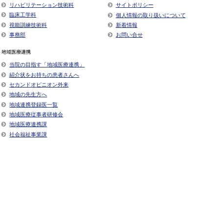
リハビリテーション技術科
サイトポリシー
臨床工学科
個人情報の取り扱いについて
視能訓練技術科
新着情報
事務部
お問い合せ
地域医療連携
当院の目指す「地域医療連携」
紹介状をお持ちの患者さんへ
セカンドオピニオン外来
地域の先生方へ
地域連携登録医一覧
地域医療従事者研修会
地域医療連携課
社会福祉事業課