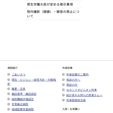
厚生労働大臣が定める掲示事項​
院内撮影（録画）・録音の禁止につ
いて
病院紹介
外来診療
ごあいさつ
外来診療のご案内
理念・ビジョン・経営方針・行動指
初診の方へ
針
再診の方
概要・沿革
セカンドオピニオン外来
施設基準・施設認定
紹介状をお持ちの患者さんへ
病院機能評価認定
外来医師担当表
災害拠点病院
入院・お見舞い
地域医療支援病院