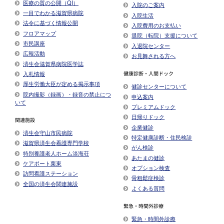
医療の質の公開（QI）
入院のご案内
一目でわかる滋賀県病院
入院生活
法令に基づく情報公開
入院費用のお支払い
フロアマップ
退院（転院）支援について
市民講座
入退院センター
広報活動
お見舞される方へ
済生会滋賀県病院医学誌
入札情報
健康診断・人間ドック
厚生労働大臣が定める掲示事項​
健診センターについて
院内撮影（録画）・録音の禁止につ
申込案内
いて
プレミアムドック
日帰りドック
関連施設
企業健診
済生会守山市民病院
特定健康診断・住民検診
滋賀県済生会看護専門学校
がん検診
特別養護老人ホーム淡海荘
あたまの健診
ケアポート栗東
オプション検査
訪問看護ステーション
骨粗鬆症検診
全国の済生会関連施設
よくある質問
緊急・時間外診療
緊急・時間外診療