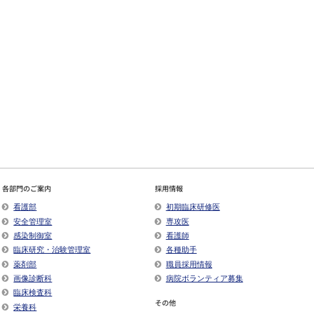
各部門のご案内
採用情報
看護部
初期臨床研修医
安全管理室
専攻医
感染制御室
看護師
臨床研究・治験管理室
各種助手
薬剤部
職員採用情報
画像診断科
病院ボランティア募集
臨床検査科
その他
栄養科