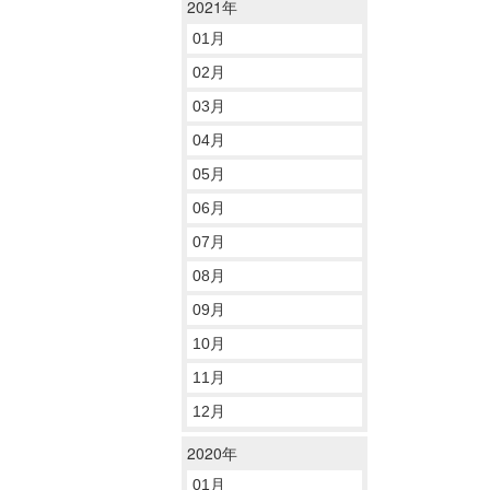
2021年
01月
02月
03月
04月
05月
06月
07月
08月
09月
10月
11月
12月
2020年
01月