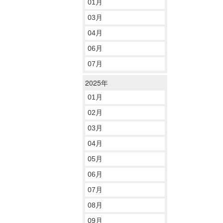
01月
03月
04月
06月
07月
2025年
01月
02月
03月
04月
05月
06月
07月
08月
09月