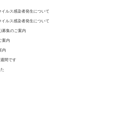
ウイルス感染者発生について
ウイルス感染者発生について
)募集のご案内
ご案内
案内
う週間です
した