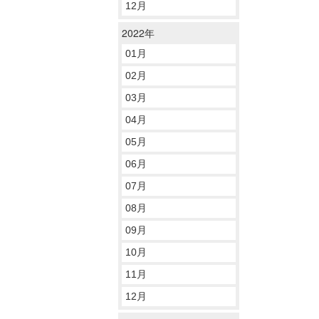
12月
2022年
01月
02月
03月
04月
05月
06月
07月
08月
09月
10月
11月
12月