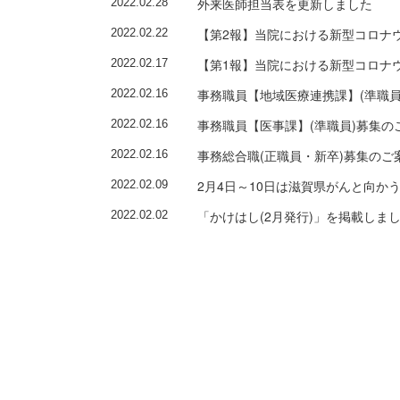
外来医師担当表を更新しました
2022.02.28
【第2報】当院における新型コロナ
2022.02.22
【第1報】当院における新型コロナ
2022.02.17
事務職員【地域医療連携課】(準職員
2022.02.16
事務職員【医事課】(準職員)募集の
2022.02.16
事務総合職(正職員・新卒)募集のご
2022.02.16
2月4日～10日は滋賀県がんと向か
2022.02.09
「かけはし(2月発行)」を掲載しま
2022.02.02