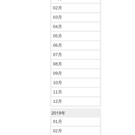
02月
03月
04月
05月
06月
07月
08月
09月
10月
11月
12月
2019年
01月
02月