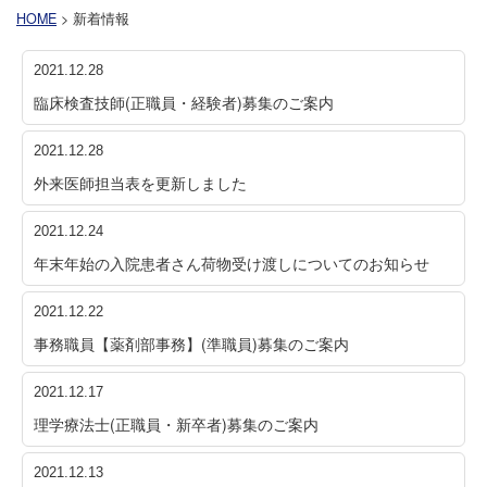
HOME
> 新着情報
2021.12.28
臨床検査技師(正職員・経験者)募集のご案内
2021.12.28
外来医師担当表を更新しました
2021.12.24
年末年始の入院患者さん荷物受け渡しについてのお知らせ
2021.12.22
事務職員【薬剤部事務】(準職員)募集のご案内
2021.12.17
理学療法士(正職員・新卒者)募集のご案内
2021.12.13