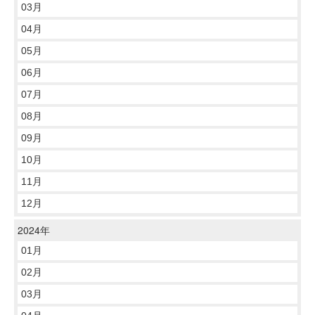
03月
04月
05月
06月
07月
08月
09月
10月
11月
12月
2024年
01月
02月
03月