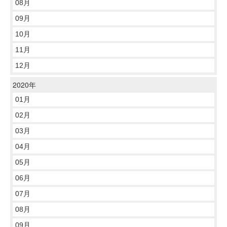
08月
09月
10月
11月
12月
2020年
01月
02月
03月
04月
05月
06月
07月
08月
09月