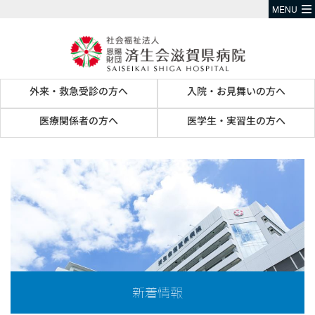
MENU
外来・救急受診の方へ
入院・お見舞いの方へ
医療関係者の方へ
医学生・実習生の方へ
新着情報