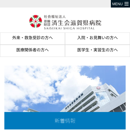
MENU
外来・救急受診の方へ
入院・お見舞いの方へ
医療関係者の方へ
医学生・実習生の方へ
新着情報