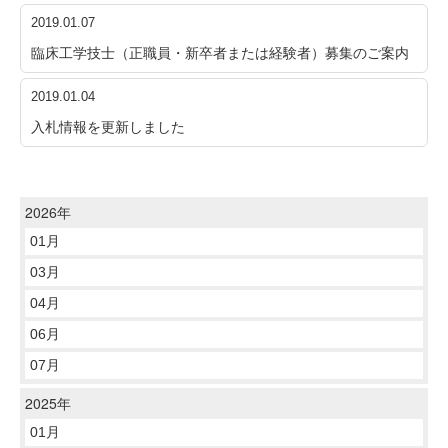
2019.01.07
臨床工学技士（正職員・新卒者または経験者）募集のご案内
2019.01.04
入札情報を更新しました
2026年
01月
03月
04月
06月
07月
2025年
01月