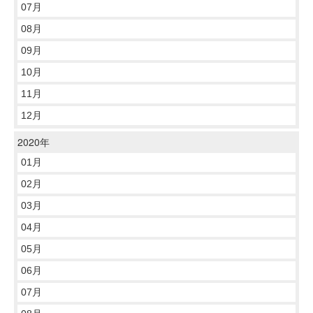
07月
08月
09月
10月
11月
12月
2020年
01月
02月
03月
04月
05月
06月
07月