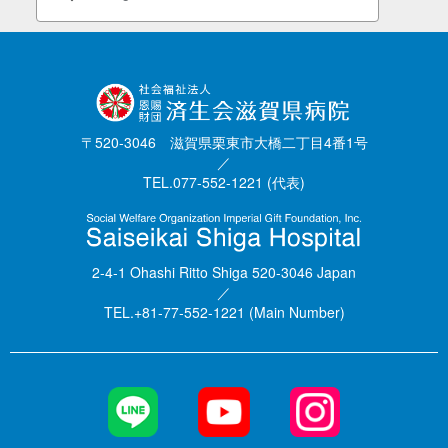
〒520-3046 滋賀県栗東市大橋二丁目4番1号
／
TEL.077-552-1221 (代表)
2-4-1 Ohashi Ritto Shiga 520-3046 Japan
／
TEL.+81-77-552-1221 (Main Number)