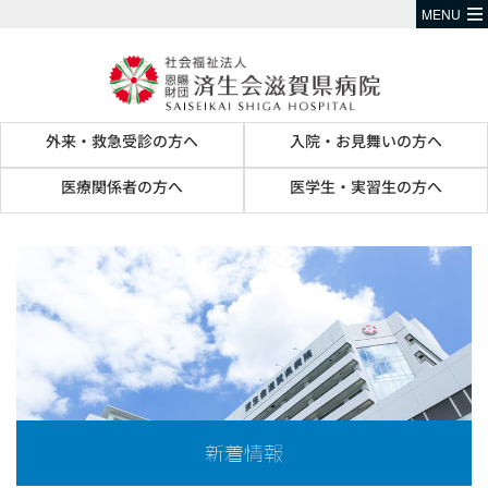
MENU
外来・救急受診の方へ
入院・お見舞いの方へ
医療関係者の方へ
医学生・実習生の方へ
新着情報