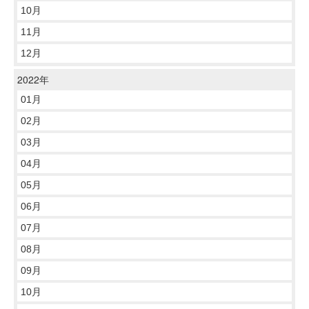
10月
11月
12月
2022年
01月
02月
03月
04月
05月
06月
07月
08月
09月
10月