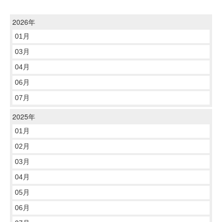
2026年
01月
03月
04月
06月
07月
2025年
01月
02月
03月
04月
05月
06月