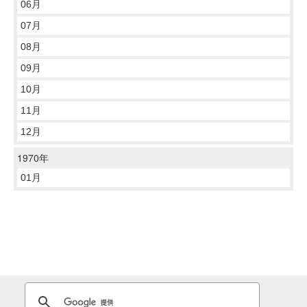
06月
07月
08月
09月
10月
11月
12月
1970年
01月