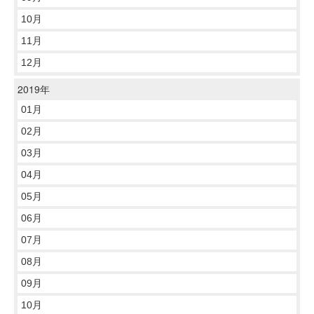
10月
11月
12月
2019年
01月
02月
03月
04月
05月
06月
07月
08月
09月
10月