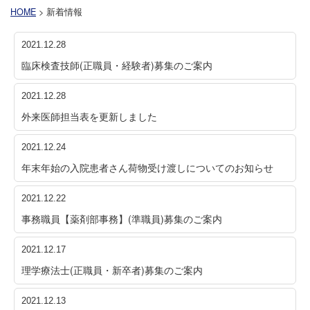
HOME
> 新着情報
2021.12.28
臨床検査技師(正職員・経験者)募集のご案内
2021.12.28
外来医師担当表を更新しました
2021.12.24
年末年始の入院患者さん荷物受け渡しについてのお知らせ
2021.12.22
事務職員【薬剤部事務】(準職員)募集のご案内
2021.12.17
理学療法士(正職員・新卒者)募集のご案内
2021.12.13