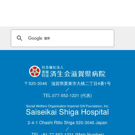
〒520-3046 滋賀県栗東市大橋二丁目4番1号
／
TEL.077-552-1221 (代表)
2-4-1 Ohashi Ritto Shiga 520-3046 Japan
／
TEL.+81-77-552-1221 (Main Number)