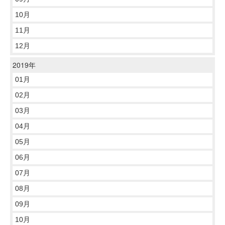
10月
11月
12月
2019年
01月
02月
03月
04月
05月
06月
07月
08月
09月
10月