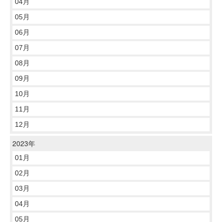
04月
05月
06月
07月
08月
09月
10月
11月
12月
2023年
01月
02月
03月
04月
05月