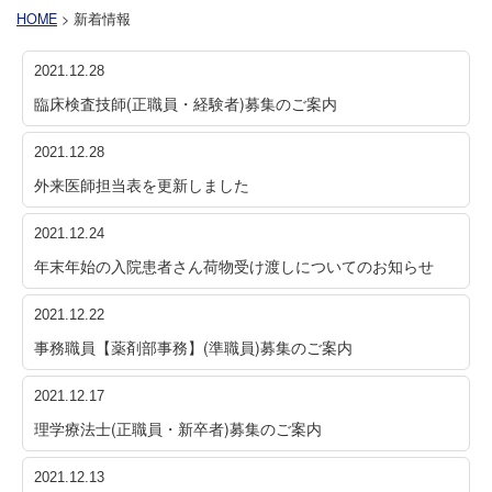
HOME
> 新着情報
2021.12.28
臨床検査技師(正職員・経験者)募集のご案内
2021.12.28
外来医師担当表を更新しました
2021.12.24
年末年始の入院患者さん荷物受け渡しについてのお知らせ
2021.12.22
事務職員【薬剤部事務】(準職員)募集のご案内
2021.12.17
理学療法士(正職員・新卒者)募集のご案内
2021.12.13