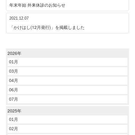
年末年始 外来休診のお知らせ
2021.12.07
「かけはし(12月発行)」を掲載しました
2026年
01月
03月
04月
06月
07月
2025年
01月
02月