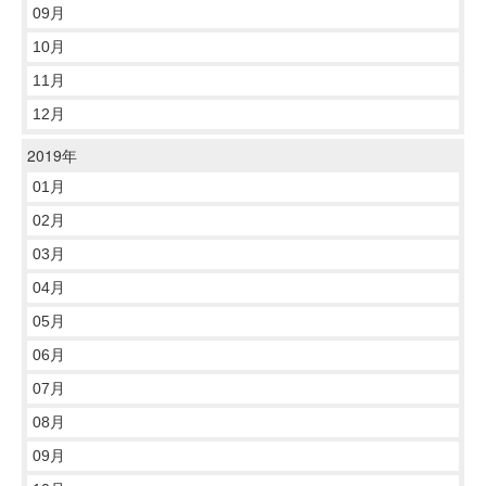
09月
10月
11月
12月
2019年
01月
02月
03月
04月
05月
06月
07月
08月
09月