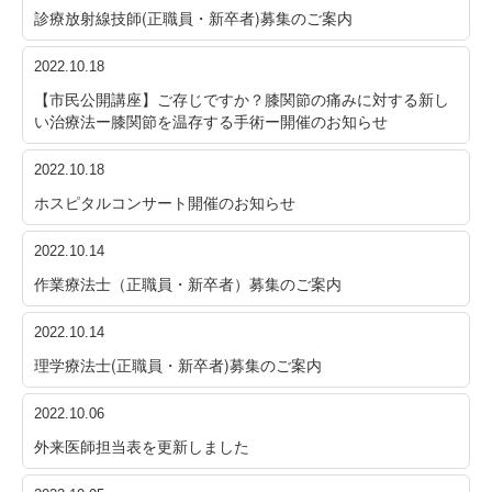
診療放射線技師(正職員・新卒者)募集のご案内
2022.10.18
【市民公開講座】ご存じですか？膝関節の痛みに対する新し
い治療法ー膝関節を温存する手術ー開催のお知らせ
2022.10.18
ホスピタルコンサート開催のお知らせ
2022.10.14
作業療法士（正職員・新卒者）募集のご案内
2022.10.14
理学療法士(正職員・新卒者)募集のご案内
2022.10.06
外来医師担当表を更新しました