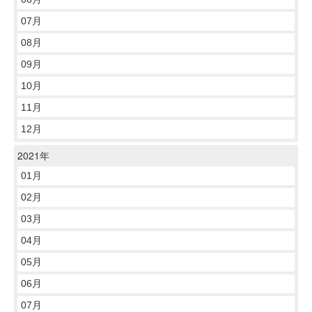
07月
08月
09月
10月
11月
12月
2021年
01月
02月
03月
04月
05月
06月
07月