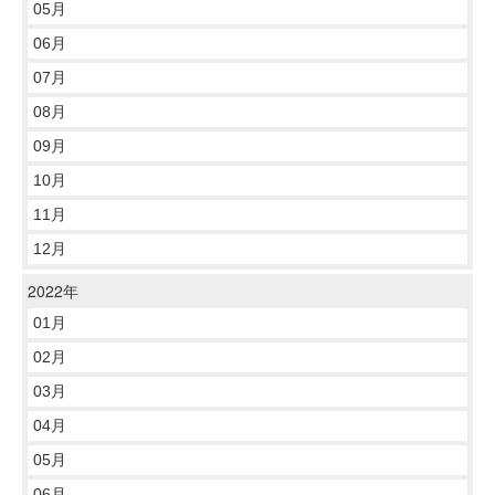
05月
06月
07月
08月
09月
10月
11月
12月
2022年
01月
02月
03月
04月
05月
06月