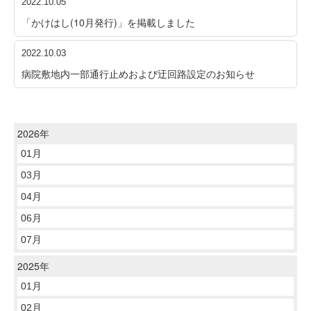
2022.10.05
「かけはし(10月発行)」を掲載しました
2022.10.03
病院敷地内一部通行止めおよび迂回路設定のお知らせ
2026年
01月
03月
04月
06月
07月
2025年
01月
02月