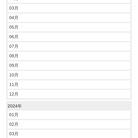
03月
04月
05月
06月
07月
08月
09月
10月
11月
12月
2024年
01月
02月
03月