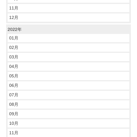
11月
12月
2022年
01月
02月
03月
04月
05月
06月
07月
08月
09月
10月
11月