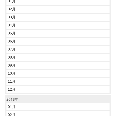
01月
02月
03月
04月
05月
06月
07月
08月
09月
10月
11月
12月
2018年
01月
02月