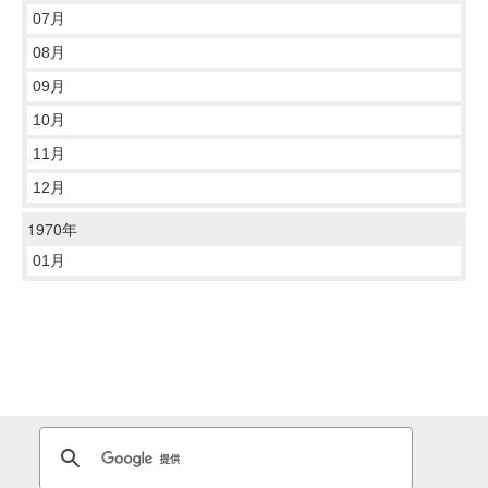
07月
08月
09月
10月
11月
12月
1970年
01月