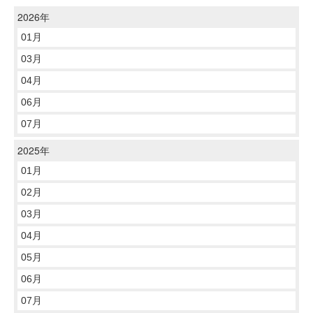
2026年
01月
03月
04月
06月
07月
2025年
01月
02月
03月
04月
05月
06月
07月