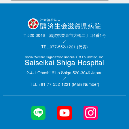
〒520-3046 滋賀県栗東市大橋二丁目4番1号
／
TEL.077-552-1221 (代表)
2-4-1 Ohashi Ritto Shiga 520-3046 Japan
／
TEL.+81-77-552-1221 (Main Number)