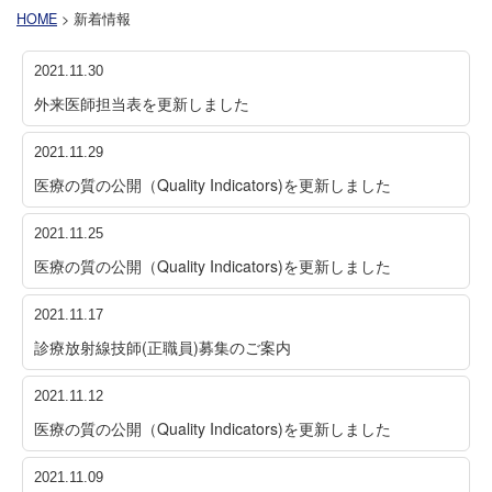
HOME
> 新着情報
2021.11.30
外来医師担当表を更新しました
2021.11.29
医療の質の公開（Quality Indicators)を更新しました
2021.11.25
医療の質の公開（Quality Indicators)を更新しました
2021.11.17
診療放射線技師(正職員)募集のご案内
2021.11.12
医療の質の公開（Quality Indicators)を更新しました
2021.11.09