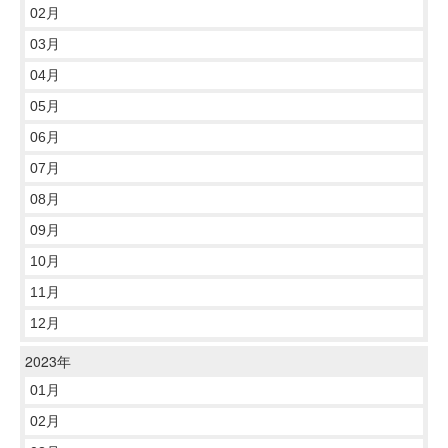
02月
03月
04月
05月
06月
07月
08月
09月
10月
11月
12月
2023年
01月
02月