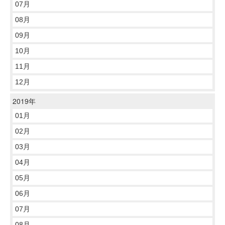
07月
08月
09月
10月
11月
12月
2019年
01月
02月
03月
04月
05月
06月
07月
08月