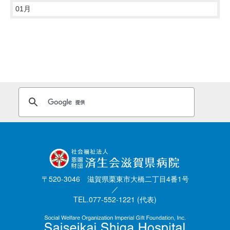
01月
〒520-3046 滋賀県栗東市大橋二丁目4番1号
／
TEL.077-552-1221 (代表)