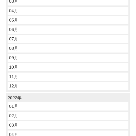
03月
04月
05月
06月
07月
08月
09月
10月
11月
12月
2022年
01月
02月
03月
04月