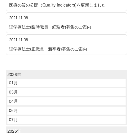
医療の質の公開（Quality Indicators)を更新しました
2021.11.08
理学療法士(臨時職員・経験者)募集のご案内
2021.11.08
理学療法士(正職員・新卒者)募集のご案内
2026年
01月
03月
04月
06月
07月
2025年