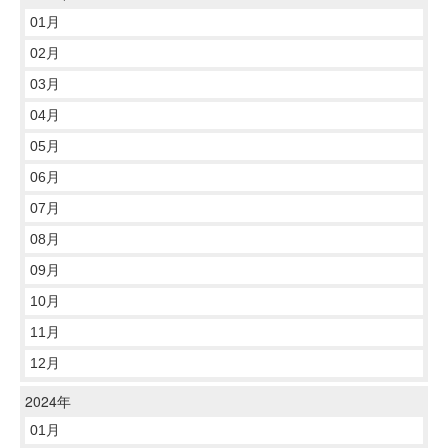
01月
02月
03月
04月
05月
06月
07月
08月
09月
10月
11月
12月
2024年
01月