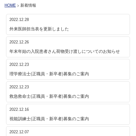
HOME
> 新着情報
2022.12.28
外来医師担当表を更新しました
2022.12.26
年末年始の入院患者さん荷物受け渡しについてのお知らせ
2022.12.23
理学療法士(正職員・新卒者)募集のご案内
2022.12.23
救急救命士(正職員・新卒者)募集のご案内
2022.12.16
視能訓練士(正職員・新卒者)募集のご案内
2022.12.07