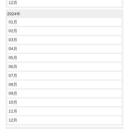
12月
2024年
01月
02月
03月
04月
05月
06月
07月
08月
09月
10月
11月
12月