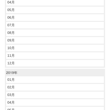
04月
05月
06月
07月
08月
09月
10月
11月
12月
2019年
01月
02月
03月
04月
05月