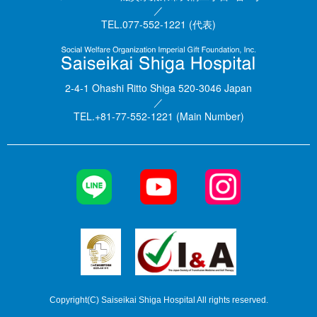
／
TEL.077-552-1221 (代表)
2-4-1 Ohashi Ritto Shiga 520-3046 Japan
／
TEL.+81-77-552-1221 (Main Number)
Copyright(C) Saiseikai Shiga Hospital All rights reserved.