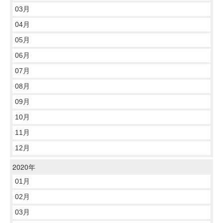
03月
04月
05月
06月
07月
08月
09月
10月
11月
12月
2020年
01月
02月
03月