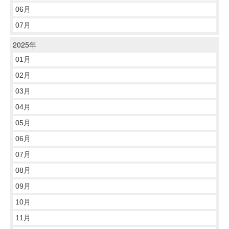
06月
07月
2025年
01月
02月
03月
04月
05月
06月
07月
08月
09月
10月
11月