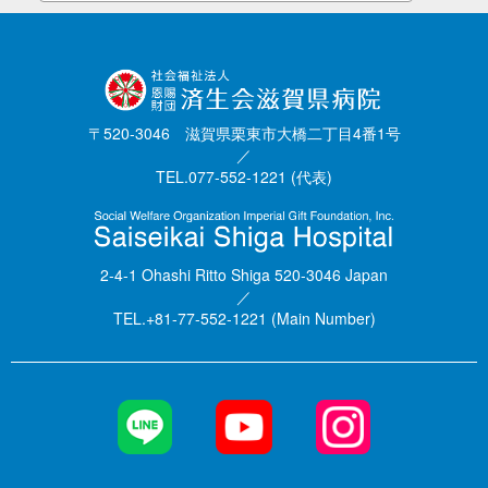
〒520-3046 滋賀県栗東市大橋二丁目4番1号
／
TEL.077-552-1221 (代表)
2-4-1 Ohashi Ritto Shiga 520-3046 Japan
／
TEL.+81-77-552-1221 (Main Number)