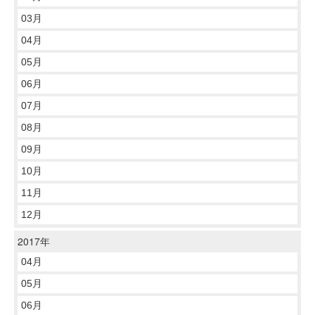
03月
04月
05月
06月
07月
08月
09月
10月
11月
12月
2017年
04月
05月
06月