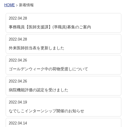
HOME
> 新着情報
2022.04.28
事務職員【医師支援課】(準職員)募集のご案内
2022.04.28
外来医師担当表を更新しました
2022.04.26
ゴールデンウィーク中の荷物受渡しについて
2022.04.26
病院機能評価の認定を受けました
2022.04.19
なでしこインターンシップ開催のお知らせ
2022.04.14