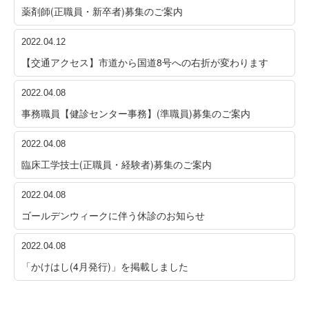
薬剤師(正職員・新卒者)募集のご案内
2022.04.12
【交通アクセス】市道から国道8号への右折が変わります
2022.04.08
事務職員【健診センター事務】(準職員)募集のご案内
2022.04.08
臨床工学技士(正職員・経験者)募集のご案内
2022.04.08
ゴールデンウィークに伴う休診のお知らせ
2022.04.08
「かけはし(4月発行)」を掲載しました