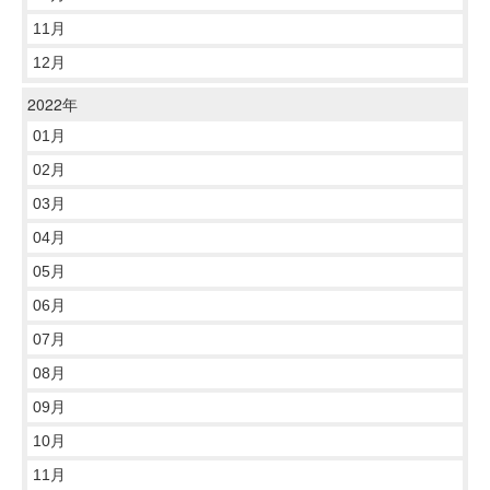
11月
12月
2022年
01月
02月
03月
04月
05月
06月
07月
08月
09月
10月
11月