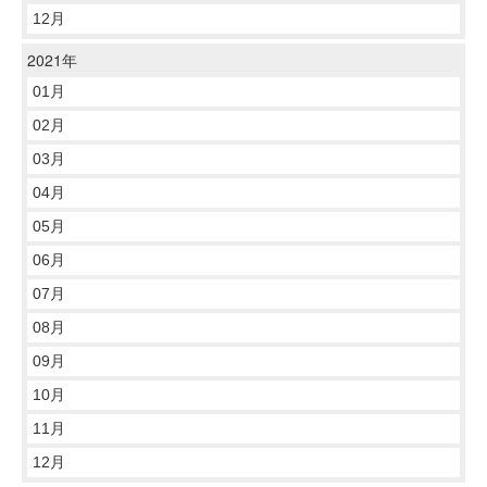
12月
2021年
01月
02月
03月
04月
05月
06月
07月
08月
09月
10月
11月
12月