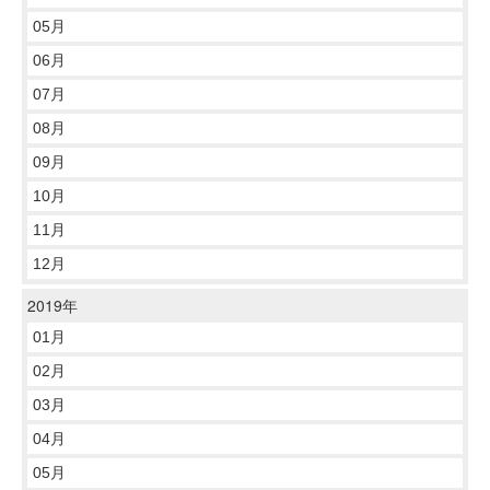
05月
06月
07月
08月
09月
10月
11月
12月
2019年
01月
02月
03月
04月
05月