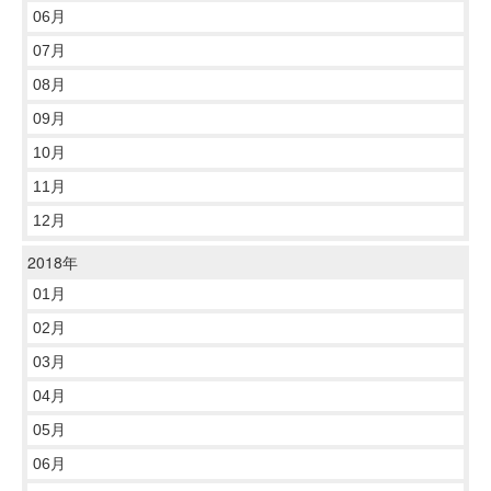
06月
07月
08月
09月
10月
11月
12月
2018年
01月
02月
03月
04月
05月
06月