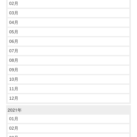
02月
03月
04月
05月
06月
07月
08月
09月
10月
11月
12月
2021年
01月
02月