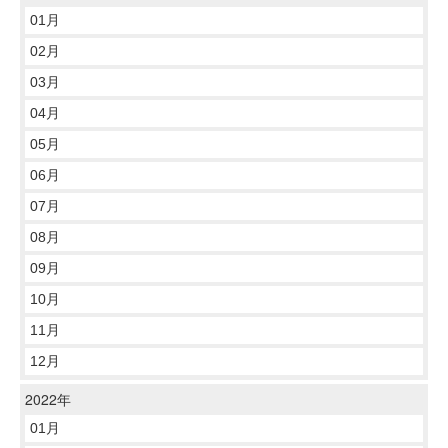
01月
02月
03月
04月
05月
06月
07月
08月
09月
10月
11月
12月
2022年
01月