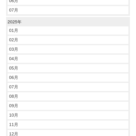
06月
07月
2025年
01月
02月
03月
04月
05月
06月
07月
08月
09月
10月
11月
12月