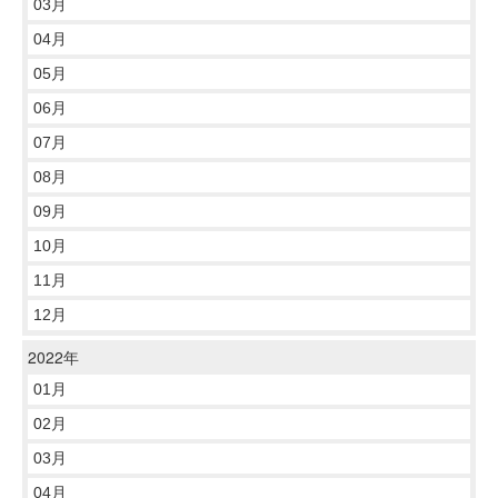
03月
04月
05月
06月
07月
08月
09月
10月
11月
12月
2022年
01月
02月
03月
04月