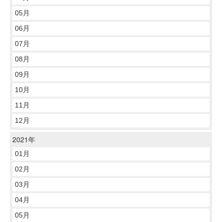
05月
06月
07月
08月
09月
10月
11月
12月
2021年
01月
02月
03月
04月
05月