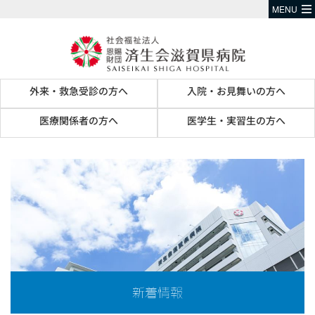
MENU
外来・救急受診の方へ
入院・お見舞いの方へ
医療関係者の方へ
医学生・実習生の方へ
新着情報