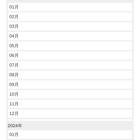
01月
02月
03月
04月
05月
06月
07月
08月
09月
10月
11月
12月
2024年
01月