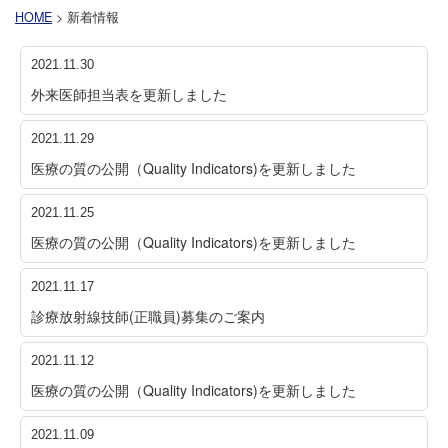
HOME
> 新着情報
2021.11.30
外来医師担当表を更新しました
2021.11.29
医療の質の公開（Quality Indicators)を更新しました
2021.11.25
医療の質の公開（Quality Indicators)を更新しました
2021.11.17
診療放射線技師(正職員)募集のご案内
2021.11.12
医療の質の公開（Quality Indicators)を更新しました
2021.11.09