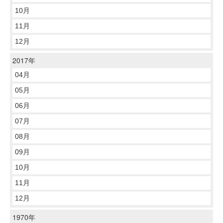
10月
11月
12月
2017年
04月
05月
06月
07月
08月
09月
10月
11月
12月
1970年