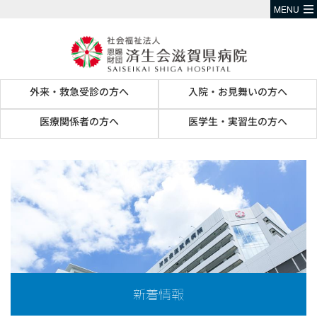
MENU
外来・救急受診の方へ
入院・お見舞いの方へ
医療関係者の方へ
医学生・実習生の方へ
新着情報