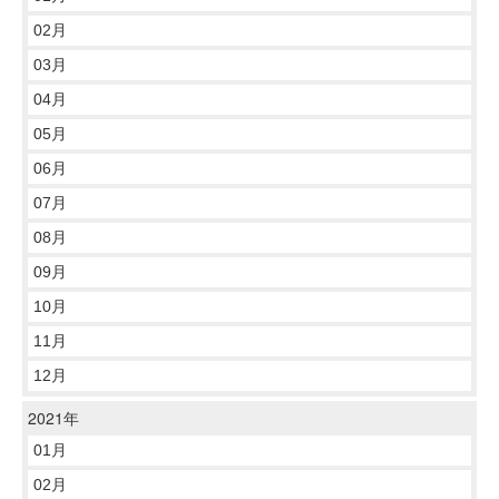
02月
03月
04月
05月
06月
07月
08月
09月
10月
11月
12月
2021年
01月
02月