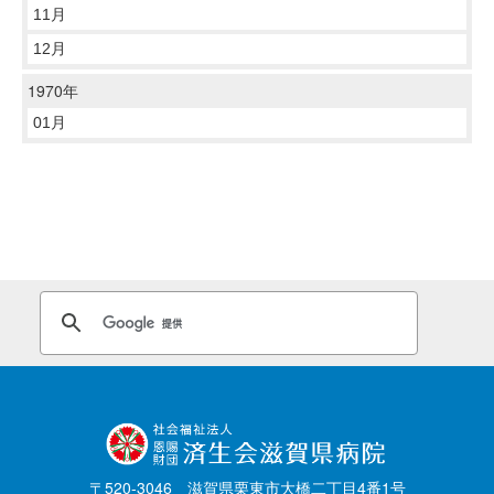
11月
12月
1970年
01月
〒520-3046 滋賀県栗東市大橋二丁目4番1号