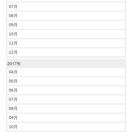
07月
08月
09月
10月
11月
12月
2017年
04月
05月
06月
07月
08月
09月
10月