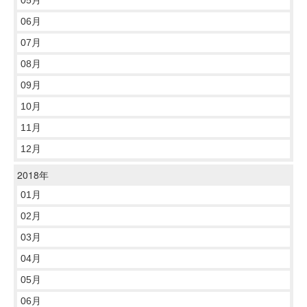
06月
07月
08月
09月
10月
11月
12月
2018年
01月
02月
03月
04月
05月
06月