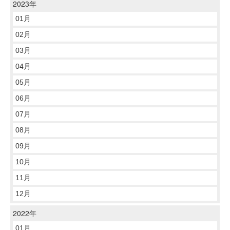
2023年
01月
02月
03月
04月
05月
06月
07月
08月
09月
10月
11月
12月
2022年
01月