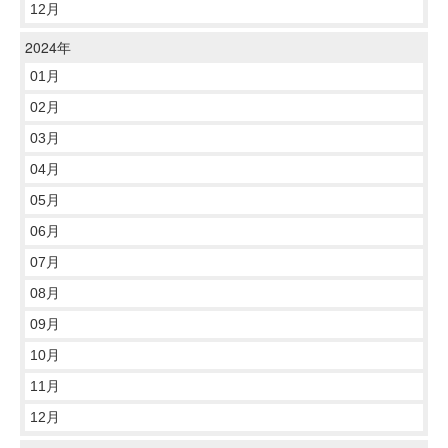
12月
2024年
01月
02月
03月
04月
05月
06月
07月
08月
09月
10月
11月
12月