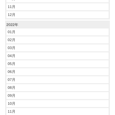
11月
12月
2022年
01月
02月
03月
04月
05月
06月
07月
08月
09月
10月
11月