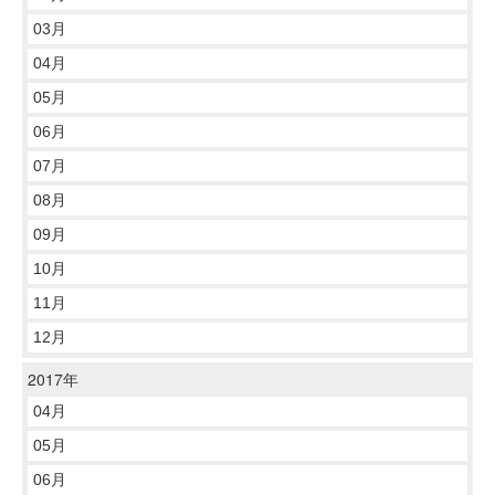
03月
04月
05月
06月
07月
08月
09月
10月
11月
12月
2017年
04月
05月
06月