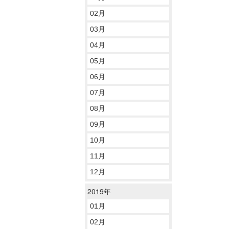
02月
03月
04月
05月
06月
07月
08月
09月
10月
11月
12月
2019年
01月
02月