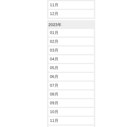
11月
12月
2023年
01月
02月
03月
04月
05月
06月
07月
08月
09月
10月
11月