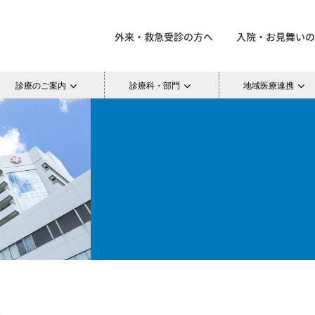
外来・救急受診の方へ
入院・お見舞いの
診療のご案内
診療科・部門
地域医療連携