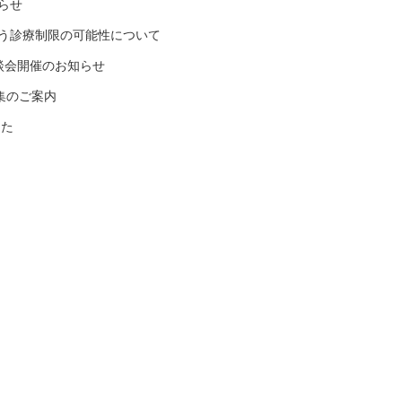
らせ
う診療制限の可能性について
談会開催のお知らせ
集のご案内
した