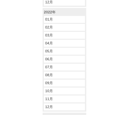
12月
2022年
01月
02月
03月
04月
05月
06月
07月
08月
09月
10月
11月
12月