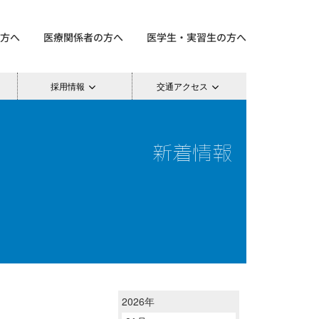
方へ
医療関係者の方へ
医学生・実習生の方へ
採用情報
交通アクセス
新着情報
2026年