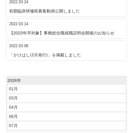
2022.03.24
初期臨床研修医募集動画公開しました
2022.03.14
【2023年卒対象】事務総合職就職説明会開催のお知らせ
2022.03.08
「かけはし(3月発行)」を掲載しました
2026年
01月
03月
04月
06月
07月