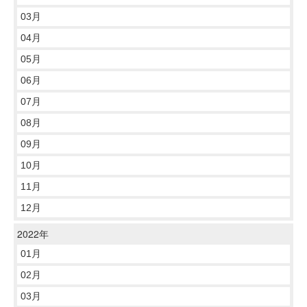
03月
04月
05月
06月
07月
08月
09月
10月
11月
12月
2022年
01月
02月
03月