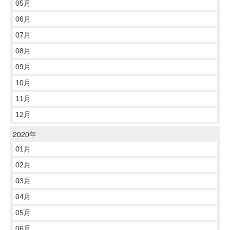
05月
06月
07月
08月
09月
10月
11月
12月
2020年
01月
02月
03月
04月
05月
06月