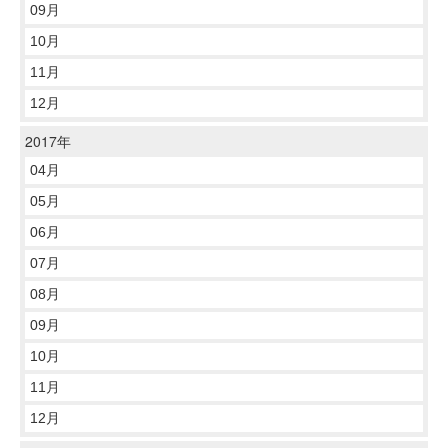
09月
10月
11月
12月
2017年
04月
05月
06月
07月
08月
09月
10月
11月
12月