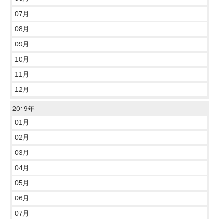
07月
08月
09月
10月
11月
12月
2019年
01月
02月
03月
04月
05月
06月
07月