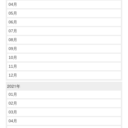
04月
05月
06月
07月
08月
09月
10月
11月
12月
2021年
01月
02月
03月
04月