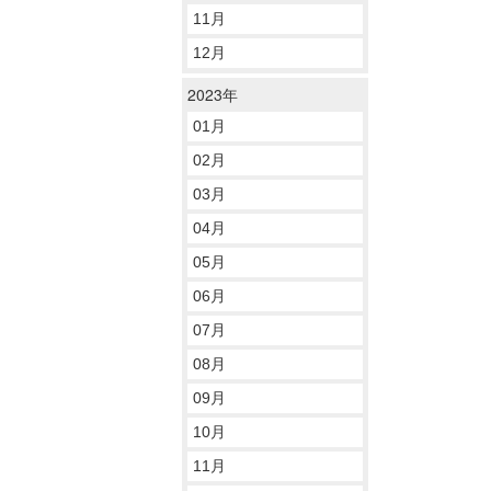
11月
12月
2023年
01月
02月
03月
04月
05月
06月
07月
08月
09月
10月
11月