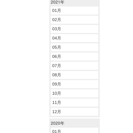
2021年
01月
02月
03月
04月
05月
06月
07月
08月
09月
10月
11月
12月
2020年
01月