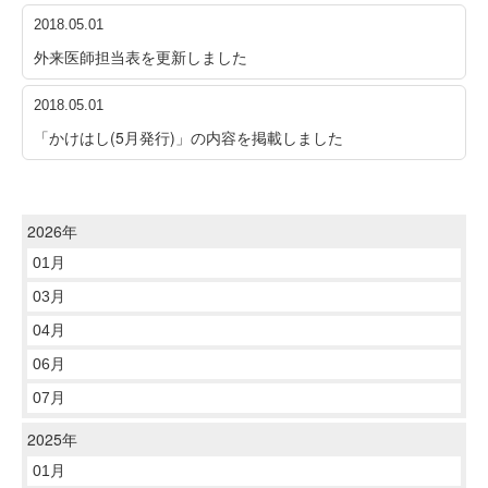
2018.05.01
外来医師担当表を更新しました
2018.05.01
「かけはし(5月発行)」の内容を掲載しました
2026年
01月
03月
04月
06月
07月
2025年
01月