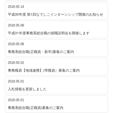
2018.05.14
平成30年度 第1回なでしこインターンシップ開催のお知らせ
2018.05.08
平成31年度事務系総合職の就職説明会を開催します
2018.05.08
事務系総合職(正職員・新卒)募集のご案内
2018.05.02
事務職員【地域連携】(準職員）募集のご案内
2018.05.01
入札情報を更新しました
2018.05.01
事務系総合職(正職員)募集のご案内