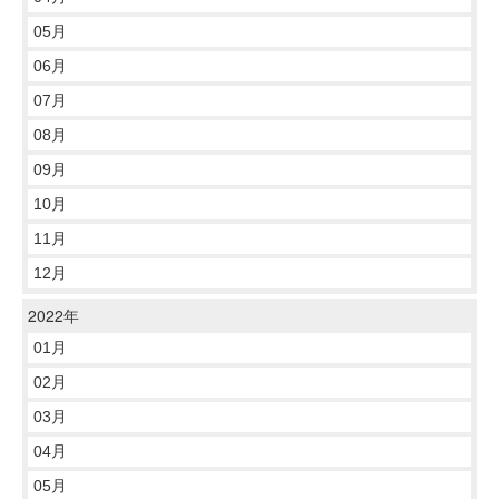
05月
06月
07月
08月
09月
10月
11月
12月
2022年
01月
02月
03月
04月
05月