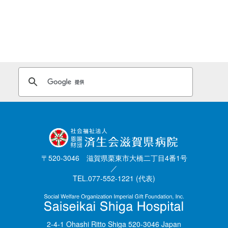
〒520-3046 滋賀県栗東市大橋二丁目4番1号
／
TEL.077-552-1221 (代表)
2-4-1 Ohashi Ritto Shiga 520-3046 Japan