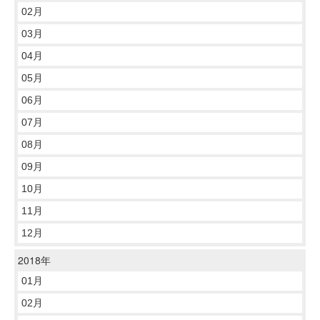
02月
03月
04月
05月
06月
07月
08月
09月
10月
11月
12月
2018年
01月
02月