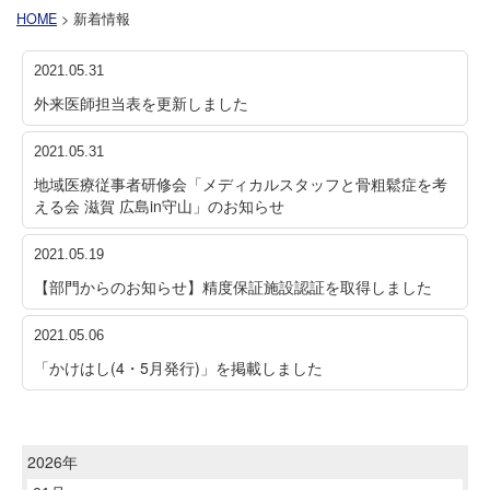
HOME
> 新着情報
2021.05.31
外来医師担当表を更新しました
2021.05.31
地域医療従事者研修会「メディカルスタッフと骨粗鬆症を考
える会 滋賀 広島in守山」のお知らせ
2021.05.19
【部門からのお知らせ】精度保証施設認証を取得しました
2021.05.06
「かけはし(4・5月発行)」を掲載しました
2026年