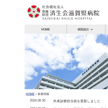
HOME
病院紹介
HOME
> 新着情報
外来診療担当表を更新しました
2024.08.30