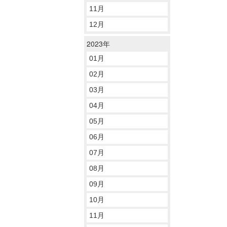
11月
12月
2023年
01月
02月
03月
04月
05月
06月
07月
08月
09月
10月
11月