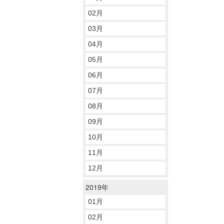
02月
03月
04月
05月
06月
07月
08月
09月
10月
11月
12月
2019年
01月
02月