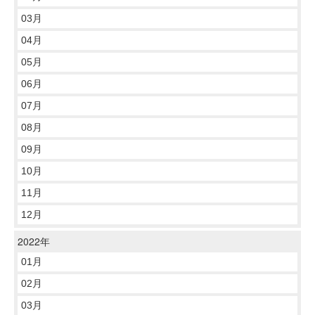
03月
04月
05月
06月
07月
08月
09月
10月
11月
12月
2022年
01月
02月
03月