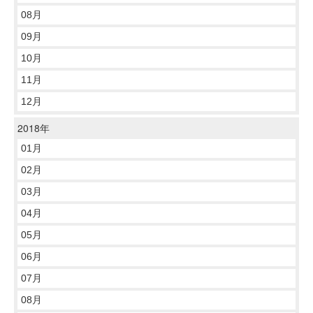
08月
09月
10月
11月
12月
2018年
01月
02月
03月
04月
05月
06月
07月
08月