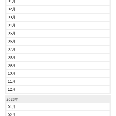
01月
02月
03月
04月
05月
06月
07月
08月
09月
10月
11月
12月
2023年
01月
02月