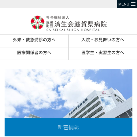
MENU
外来・救急受診の方へ
入院・お見舞いの方へ
医療関係者の方へ
医学生・実習生の方へ
新着情報