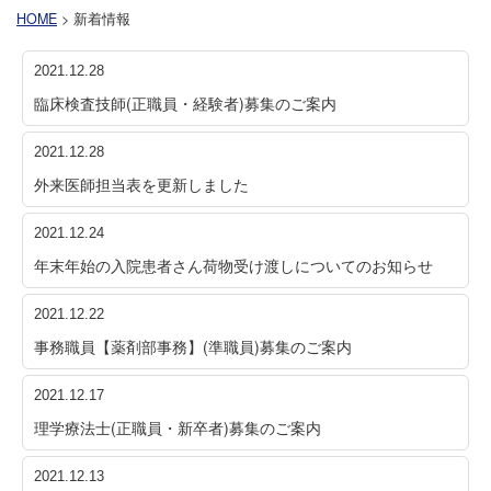
HOME
> 新着情報
2021.12.28
臨床検査技師(正職員・経験者)募集のご案内
2021.12.28
外来医師担当表を更新しました
2021.12.24
年末年始の入院患者さん荷物受け渡しについてのお知らせ
2021.12.22
事務職員【薬剤部事務】(準職員)募集のご案内
2021.12.17
理学療法士(正職員・新卒者)募集のご案内
2021.12.13