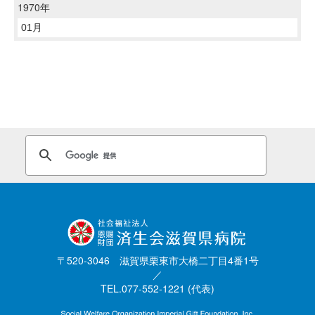
1970年
01月
〒520-3046 滋賀県栗東市大橋二丁目4番1号
／
TEL.077-552-1221 (代表)