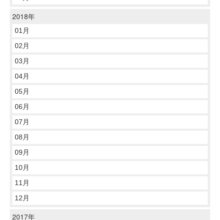
2018年
01月
02月
03月
04月
05月
06月
07月
08月
09月
10月
11月
12月
2017年