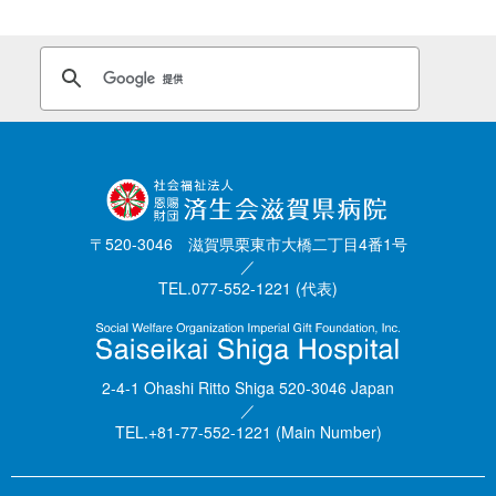
〒520-3046 滋賀県栗東市大橋二丁目4番1号
／
TEL.077-552-1221 (代表)
2-4-1 Ohashi Ritto Shiga 520-3046 Japan
／
TEL.+81-77-552-1221 (Main Number)