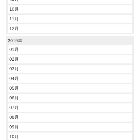
10月
11月
12月
2019年
01月
02月
03月
04月
05月
06月
07月
08月
09月
10月