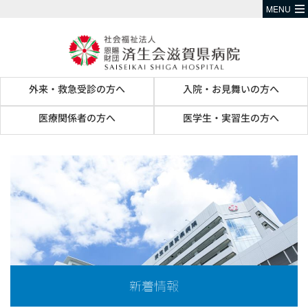
MENU
外来・救急受診の方へ
入院・お見舞いの方へ
医療関係者の方へ
医学生・実習生の方へ
新着情報