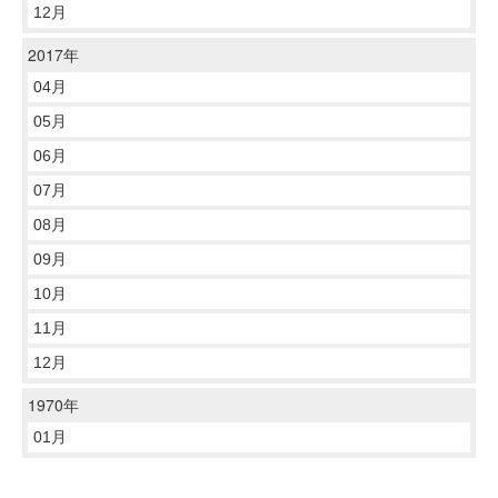
12月
2017年
04月
05月
06月
07月
08月
09月
10月
11月
12月
1970年
01月