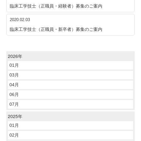
臨床工学技士（正職員・経験者）募集のご案内
2020.02.03
臨床工学技士（正職員・新卒者）募集のご案内
2026年
01月
03月
04月
06月
07月
2025年
01月
02月