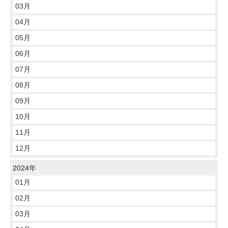
03月
04月
05月
06月
07月
08月
09月
10月
11月
12月
2024年
01月
02月
03月