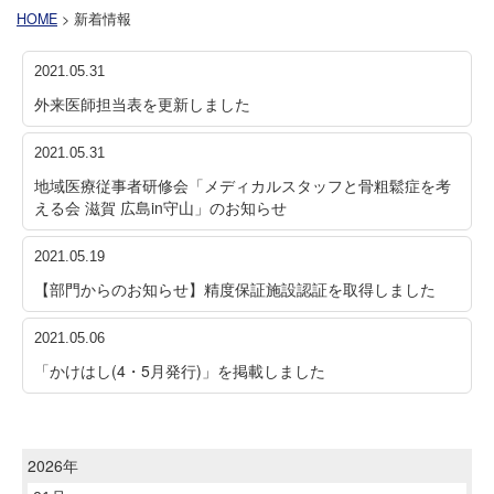
HOME
> 新着情報
2021.05.31
外来医師担当表を更新しました
2021.05.31
地域医療従事者研修会「メディカルスタッフと骨粗鬆症を考
える会 滋賀 広島in守山」のお知らせ
2021.05.19
【部門からのお知らせ】精度保証施設認証を取得しました
2021.05.06
「かけはし(4・5月発行)」を掲載しました
2026年