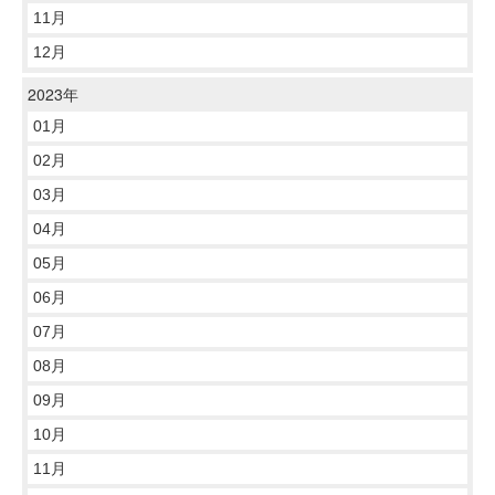
11月
12月
2023年
01月
02月
03月
04月
05月
06月
07月
08月
09月
10月
11月