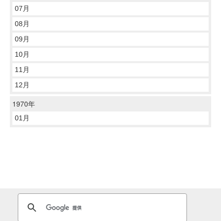
07月
08月
09月
10月
11月
12月
1970年
01月