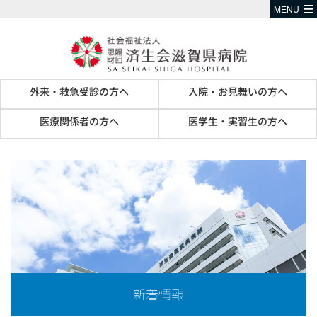
MENU
外来・救急受診の方へ
入院・お見舞いの方へ
医療関係者の方へ
医学生・実習生の方へ
新着情報