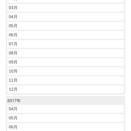
03月
04月
05月
06月
07月
08月
09月
10月
11月
12月
2017年
04月
05月
06月