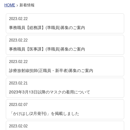
HOME
> 新着情報
2023.02.22
事務職員【総務課】(準職員)募集のご案内
2023.02.22
事務職員【医事課】(準職員)募集のご案内
2023.02.22
診療放射線技師(正職員・新卒者)募集のご案内
2023.02.21
2023年3月13日以降のマスクの着用について
2023.02.07
「かけはし(2月発刊)」を掲載しました
2023.02.02