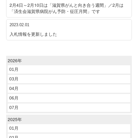
2月4日～2月10日は「滋賀県がんと向き合う週間」／2月は
「済生会滋賀県病院がん予防・征圧月間」です
2023.02.01
入札情報を更新しました
2026年
01月
03月
04月
06月
07月
2025年
01月
02月