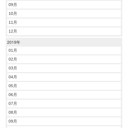
09月
10月
11月
12月
2019年
01月
02月
03月
04月
05月
06月
07月
08月
09月