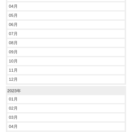
04月
05月
06月
07月
08月
09月
10月
11月
12月
2023年
01月
02月
03月
04月