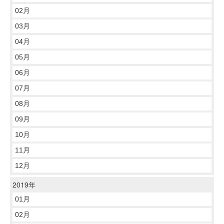
02月
03月
04月
05月
06月
07月
08月
09月
10月
11月
12月
2019年
01月
02月