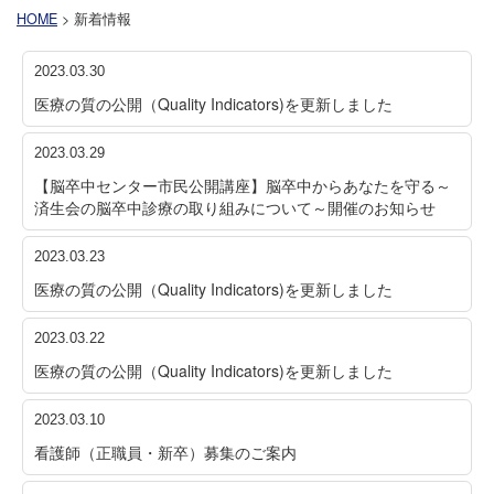
HOME
> 新着情報
2023.03.30
医療の質の公開（Quality Indicators)を更新しました
2023.03.29
【脳卒中センター市民公開講座】脳卒中からあなたを守る～
済生会の脳卒中診療の取り組みについて～開催のお知らせ
2023.03.23
医療の質の公開（Quality Indicators)を更新しました
2023.03.22
医療の質の公開（Quality Indicators)を更新しました
2023.03.10
看護師（正職員・新卒）募集のご案内