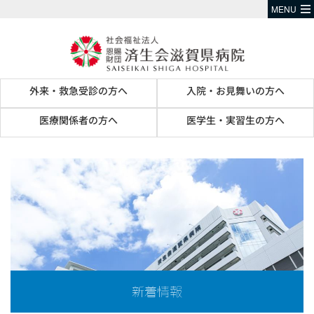
MENU
外来・救急受診の方へ
入院・お見舞いの方へ
医療関係者の方へ
医学生・実習生の方へ
新着情報