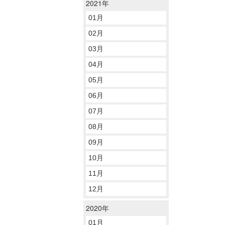
2021年
01月
02月
03月
04月
05月
06月
07月
08月
09月
10月
11月
12月
2020年
01月