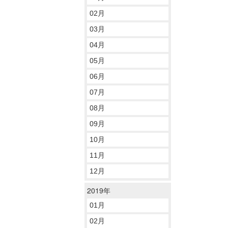
02月
03月
04月
05月
06月
07月
08月
09月
10月
11月
12月
2019年
01月
02月