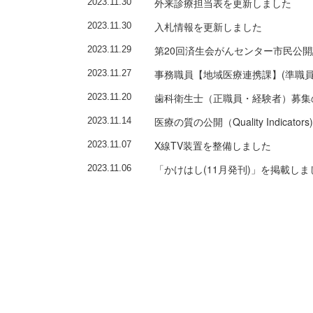
外来診療担当表を更新しました
2023.11.30
入札情報を更新しました
2023.11.30
第20回済生会がんセンター市民公
2023.11.29
事務職員【地域医療連携課】(準職員
2023.11.27
歯科衛生士（正職員・経験者）募集
2023.11.20
医療の質の公開（Quality Indicat
2023.11.14
X線TV装置を整備しました
2023.11.07
「かけはし(11月発刊)」を掲載しま
2023.11.06