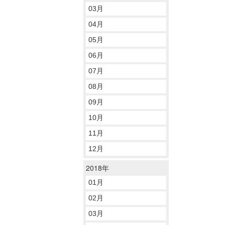
03月
04月
05月
06月
07月
08月
09月
10月
11月
12月
2018年
01月
02月
03月