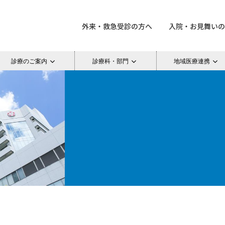
外来・救急受診の方へ
入院・お見舞いの
診療のご案内
診療科・部門
地域医療連携