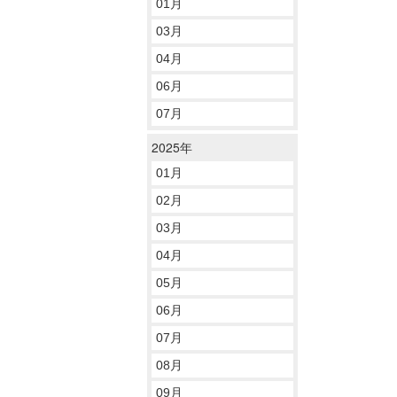
01月
03月
04月
06月
07月
2025年
01月
02月
03月
04月
05月
06月
07月
08月
09月