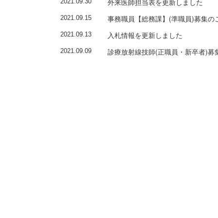
外来医師担当表を更新しました
2021.09.30
事務職員【総務課】(準職員)募集の
2021.09.15
入札情報を更新しました
2021.09.13
診療放射線技師(正職員・新卒者)募
2021.09.09