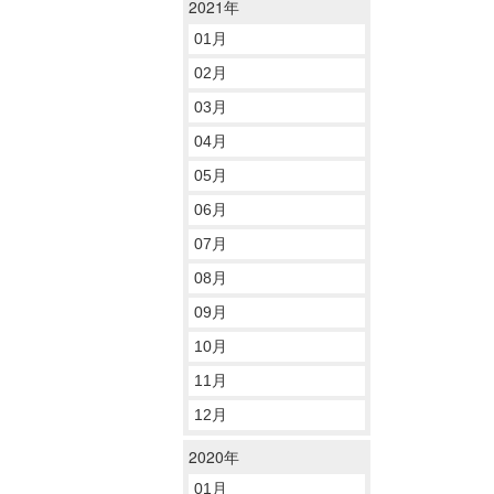
2021年
01月
02月
03月
04月
05月
06月
07月
08月
09月
10月
11月
12月
2020年
01月