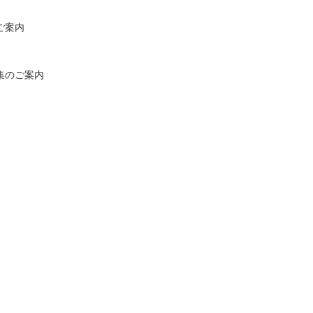
ご案内
集のご案内