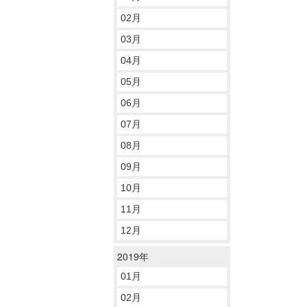
02月
03月
04月
05月
06月
07月
08月
09月
10月
11月
12月
2019年
01月
02月