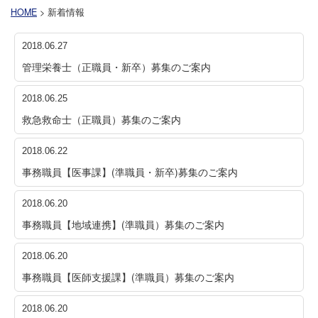
HOME
> 新着情報
2018.06.27
管理栄養士（正職員・新卒）募集のご案内
2018.06.25
救急救命士（正職員）募集のご案内
2018.06.22
事務職員【医事課】(準職員・新卒)募集のご案内
2018.06.20
事務職員【地域連携】(準職員）募集のご案内
2018.06.20
事務職員【医師支援課】(準職員）募集のご案内
2018.06.20