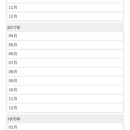
11月
12月
2017年
04月
05月
06月
07月
08月
09月
10月
11月
12月
1970年
01月