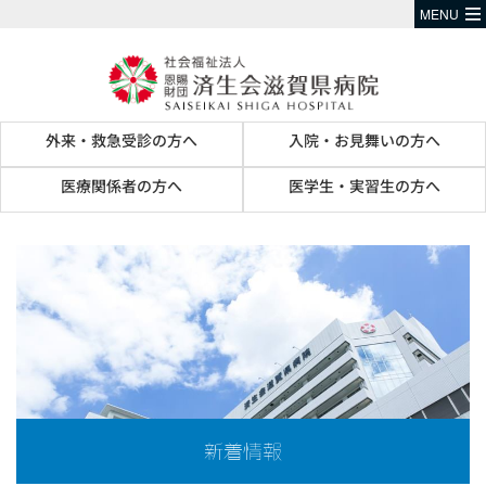
MENU
外来・救急受診の方へ
入院・お見舞いの方へ
医療関係者の方へ
医学生・実習生の方へ
新着情報