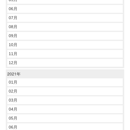
06月
07月
08月
09月
10月
11月
12月
2021年
01月
02月
03月
04月
05月
06月