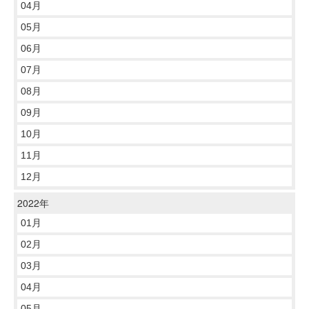
04月
05月
06月
07月
08月
09月
10月
11月
12月
2022年
01月
02月
03月
04月
05月