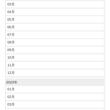
03月
04月
05月
06月
07月
08月
09月
10月
11月
12月
2023年
01月
02月
03月