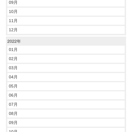
09月
10月
11月
12月
2022年
01月
02月
03月
04月
05月
06月
07月
08月
09月
10月