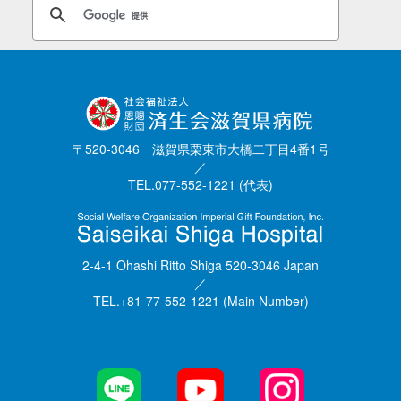
〒520-3046 滋賀県栗東市大橋二丁目4番1号
／
TEL.077-552-1221 (代表)
2-4-1 Ohashi Ritto Shiga 520-3046 Japan
／
TEL.+81-77-552-1221 (Main Number)