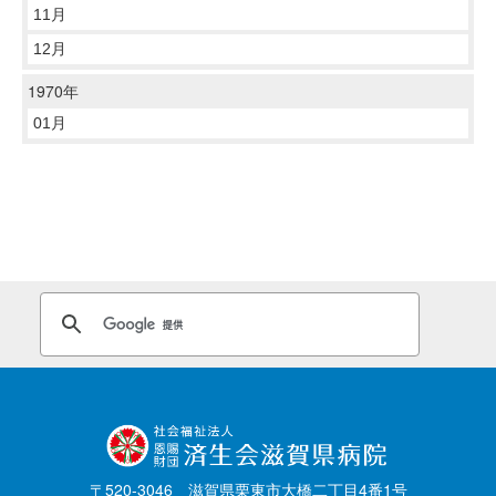
11月
12月
1970年
01月
〒520-3046 滋賀県栗東市大橋二丁目4番1号