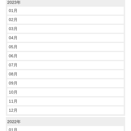
2023年
01月
02月
03月
04月
05月
06月
07月
08月
09月
10月
11月
12月
2022年
01月